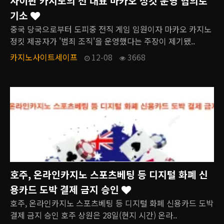
사이판 카지노의 전 대표 마카오 정킷 운영 협의로
기소
중국 당국으로부터 도피중 전직 게임 임원이자 마카오 카지노
정킷 제공자가 '범죄 조직'을 운영했다는 주장이 제기됐..
카지노사이트세이프
12-08
3668
호주, 온라인카지노 스포츠베팅 등 디지털 화폐 신
용카드 도박 결제 금지 승인
호주, 온라인카지노 스포츠베팅 등 디지털 화폐 신용카드 도박
결제 금지 승인 호주 상원은 28일(현지 시간) 온라..