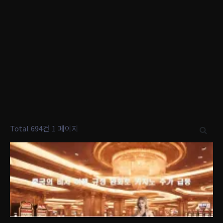
Total 694건
1 페이지