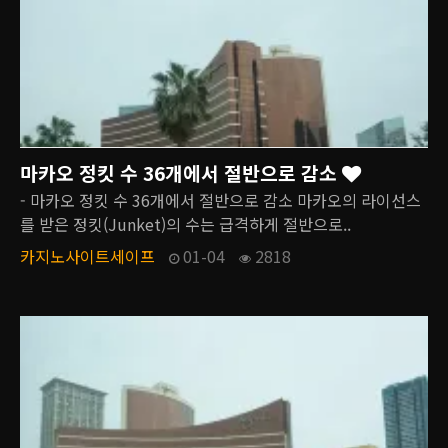
마카오 정킷 수 36개에서 절반으로 감소
- 마카오 정킷 수 36개에서 절반으로 감소 마카오의 라이선스
를 받은 정킷(Junket)의 수는 급격하게 절반으로..
카지노사이트세이프
01-04
2818