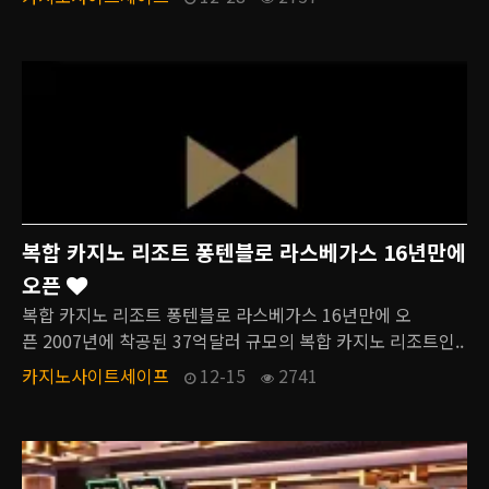
복합 카지노 리조트 퐁텐블로 라스베가스 16년만에
오픈
복합 카지노 리조트 퐁텐블로 라스베가스 16년만에 오
픈 2007년에 착공된 37억달러 규모의 복합 카지노 리조트인..
카지노사이트세이프
12-15
2741