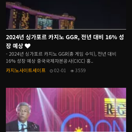
2024년 싱가포르 카지노 GGR, 전년 대비 16% 성
장 예상
- 2024년 싱가포르 카지노 GGR(총 게임 수익), 전년 대비
16% 성장 예상 중국국제자본공사(CICC) 홍..
카지노사이트세이프
02-01
3559