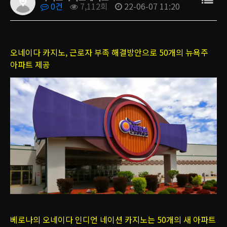
0건
7,112회
22-06-07 11:20
오네이다 카지노, 근로자 부족 해결방안으로 50개의 뉴욕주
아파트 제공
베로나의 오네이다 인디언 네이션 카지노는 50개의 새 아파트