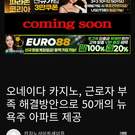
오네이다 카지노, 근로자 부
족 해결방안으로 50개의 뉴
욕주 아파트 제공
카지노사이트세이프