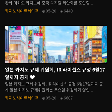
완화 마카오 카지노에 중국 디지털 위안화를 도입할 ..
카지노사이트세이프
05-20
6449
일본 카지노 규제 위원회, IR 라이선스 규정 6월17
일까지 공개
일본 카지노 규제 위원회, IR 라이선스 규정 6월17일까지 공
개 일본 카지노 규제위원회는 목요일 위원회가 영업 ..
카지노사이트세이프
05-20
6687