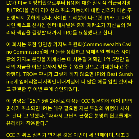
LC가 미국 지방법원으로부터 NMI에 대한 일시적 접근금지명
령(TRO)을 받아 라이선스 취소 가능성에 대한 심리가 이번 주
진행되지 못하게 됐다. 사이판 트리뷴에 따르면 IPI와 그 자회
사인 베스트 선샤인 인터내셔널은 중재 재판소가 자신들의 권
리와 책임을 결정할 때까지 TRO를 요청했다고 한다.
이 회사는 또한 영연방 카지노 위원회(Commonwealth Casi
no Commission)에 진 돈을 상환하고 임페리얼 팰리스 사이
판의 카지노 운영을 재개하는 데 사용할 계획인 1억 5천만 달
러의 자금을 이달 말까지 받을 수 있을 것으로 기대한다고 주
장했다. TRO는 판사가 그렇게 하지 않으면 IPI와 Best Sunsh
ine에 임페리얼퍼시픽인터내셔널에 더 많은 해를 입힐 것이라
고 판결한 후 이번 주에 승인되었다.
이 명령은 "25년 5월 24일로 예정된 CCC 청문회에 이어 IPI의
면허가 취소되면 IPI는 매우 필요한 자본 투입의 위험에 처하
게 된다"고 말했다. "따라서 고난의 균형은 분명히 원고들에게
유리하게 작용한다."
CCC 의 취소 심리가 연기된 것은 이번이 세 번째이며, 당초 3