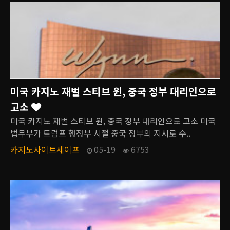
미국 카지노 재벌 스티브 윈, 중국 정부 대리인으로
고소
미국 카지노 재벌 스티브 윈, 중국 정부 대리인으로 고소 미국
법무부가 트럼프 행정부 시절 중국 정부의 지시로 수..
카지노사이트세이프
05-19
6753