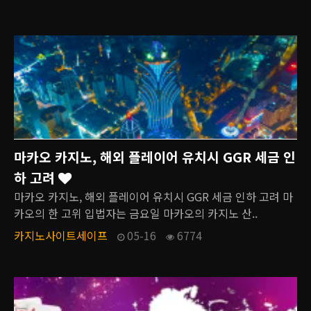
마카오 카지노, 해외 플레이어 유치시 GGR 세금 인
하 고려
마카오 카지노, 해외 플레이어 유치시 GGR 세금 인하 고려 마
카오의 한 고위 입법자는 금요일 마카오의 카지노 산..
카지노사이트세이프
05-16
6774