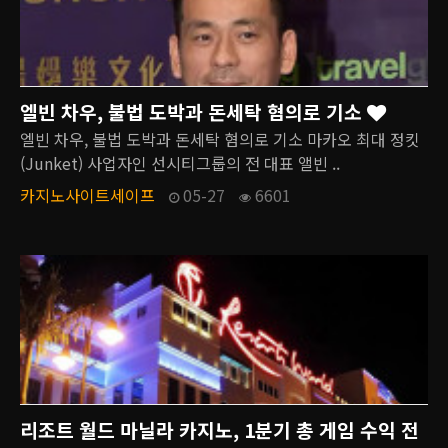
엘빈 차우, 불법 도박과 돈세탁 혐의로 기소
엘빈 차우, 불법 도박과 돈세탁 혐의로 기소 마카오 최대 정킷
(Junket) 사업자인 선시티그룹의 전 대표 앨빈 ..
카지노사이트세이프
05-27
6601
리조트 월드 마닐라 카지노, 1분기 총 게임 수익 전