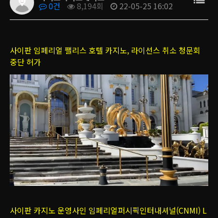
0건
8,194회
22-05-25 16:02
사이판 임페리얼 팰리스 호텔 카지노, 라이선스 취소 청문회
중단 허가
사이판 카지노 운영사인 임페리얼퍼시픽인터내셔널(CNMI) L