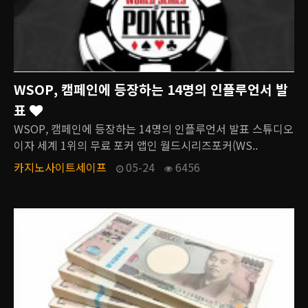
WSOP, 캠페인에 등장하는 14명의 인플루언서 발
표
WSOP, 캠페인에 등장하는 14명의 인플루언서 발표 스튜디오
이자 세계 1위의 무료 포커 앱인 월드시리즈포커(WS..
카지노사이트세이프
05-24
6456