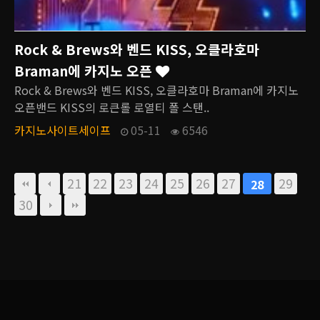
Rock & Brews와 벤드 KISS, 오클라호마
Braman에 카지노 오픈
Rock & Brews와 벤드 KISS, 오클라호마 Braman에 카지노
오픈밴드 KISS의 로큰롤 로열티 폴 스탠..
카지노사이트세이프
05-11
6546
21
22
23
24
25
26
27
29
28
30