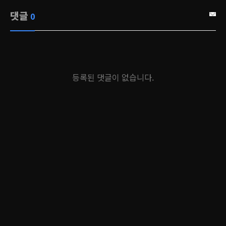
댓글
0
등록된 댓글이 없습니다.