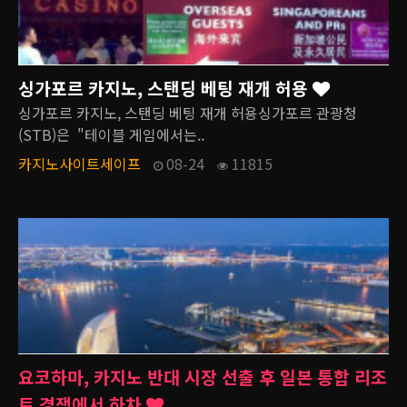
싱가포르 카지노, 스탠딩 베팅 재개 허용
싱가포르 카지노, 스탠딩 베팅 재개 허용싱가포르 관광청
(STB)은 "테이블 게임에서는..
카지노사이트세이프
08-24
11815
요코하마, 카지노 반대 시장 선출 후 일본 통합 리조
트 경쟁에서 하차