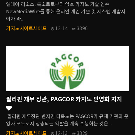
엘레이 리소스, 룩소르로부터 암호 카지노 기술 인수
NewMediaWire를 통해 온라인 게임 기술 및 시스템 개발자
이자 라..
카지노사이트세이프
12-14
3396
필리핀 재무 장관, PAGCOR 카지노 민영화 지지
필리핀 재무장관 벤자민 디옥노는 PAGCOR가 규제 기관과 운
영자 모두로서 상충되는 역할을 계속 수행하는 것은 ..
카지노사이트세이프
12-13
3329