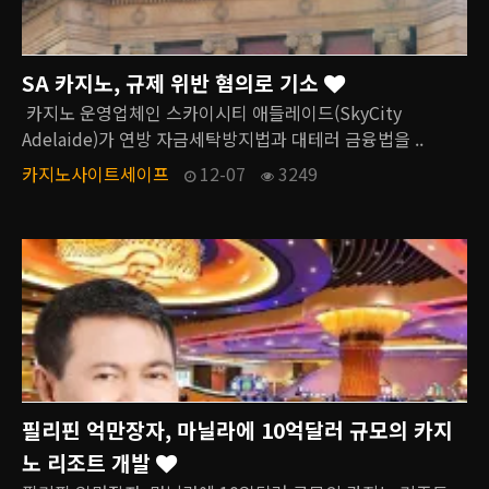
SA 카지노, 규제 위반 혐의로 기소
카지노 운영업체인 스카이시티 애들레이드(SkyCity
Adelaide)가 연방 자금세탁방지법과 대테러 금융법을 ..
카지노사이트세이프
12-07
3249
필리핀 억만장자, 마닐라에 10억달러 규모의 카지
노 리조트 개발