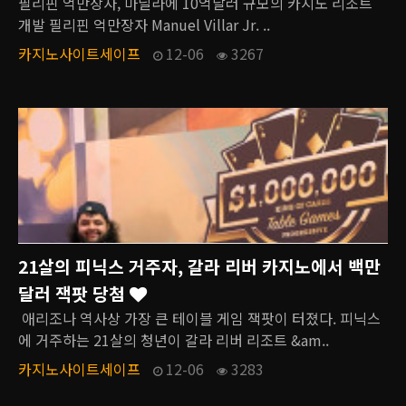
필리핀 억만장자, 마닐라에 10억달러 규모의 카지노 리조트
개발 필리핀 억만장자 Manuel Villar Jr. ..
카지노사이트세이프
12-06
3267
21살의 피닉스 거주자, 갈라 리버 카지노에서 백만
달러 잭팟 당첨
애리조나 역사상 가장 큰 테이블 게임 잭팟이 터졌다. 피닉스
에 거주하는 21살의 청년이 갈라 리버 리조트 &am..
카지노사이트세이프
12-06
3283