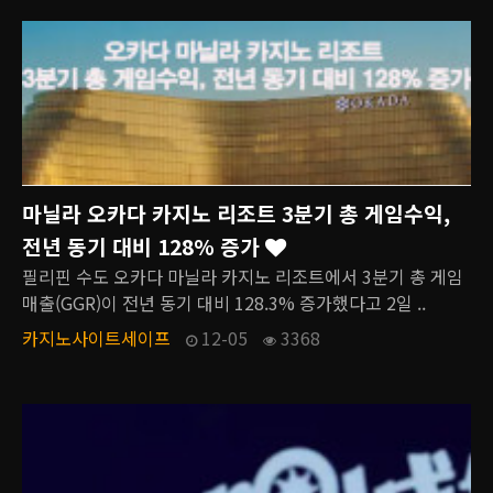
마닐라 오카다 카지노 리조트 3분기 총 게임수익,
전년 동기 대비 128% 증가
필리핀 수도 오카다 마닐라 카지노 리조트에서 3분기 총 게임
매출(GGR)이 전년 동기 대비 128.3% 증가했다고 2일 ..
카지노사이트세이프
12-05
3368