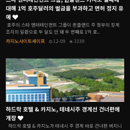
대해 1억 호주달러의 벌금을 부과하고 면허 정지 유
예
호주의 스타 엔터테인먼트 그룹이 퀸즐랜드 주 정부의 징계
조치의 일환으로 두 달도 안 돼 두 번째로 1억 호..
카지노사이트세이프
12-09
3339
하드락 호텔 & 카지노, 테네시주 경계선 건너편에
개장
하드락 호텔 & 카지노가 테네시 주 경계 바로 건너편 버지니