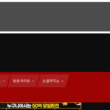
트
토토사이트
소셜카지노