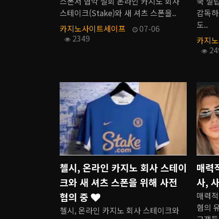
스폰서 협약 철회 온라인 카지노 회사
국 설
스테이크(Stake)와 새 셔츠 스폰을..
감독하
도..
카지노사이트세이프
07-06
2349
카지노
24
첼시, 온라인 카지노 회사 스테이
매력적
크와 새 셔츠 스폰을 위해 사전
사, 
매력적인
협의 중
혐의 유
첼시, 온라인 카지노 회사 스테이크와
고객들의