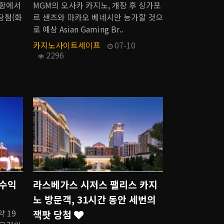
공항에서
MGM의 오사카 카지노, 개장 후 싱가포
당첨(화
르 샌즈와 마카오 베네시안 능가할 것으
로 예상 Asian Gaming Br..
카지노사이트세이프
07-10
2296
임수익
라스베가스 시저스 팰리스 카지
노 방문객, 31시간 동안 세번의
 19
잭팟 당첨