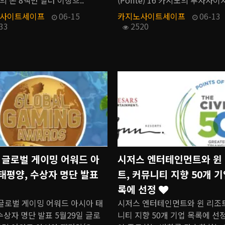
사이트세이프
06-15
카지노사이트세이프
06-13
33
2520
3 글로벌 게이밍 어워드 아
시저스 엔터테인먼트와 윈
태평양, 수상자 명단 발표
트, 커뮤니티 지향 50개 기
록에 선정
 글로벌 게이밍 어워드 아시아 태
시저스 엔터테인먼트와 윈 리조트
수상자 명단 발표 5월29일 글로
니티 지향 50개 기업 목록에 선