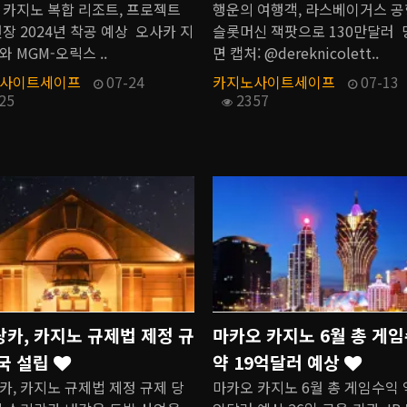
 카지노 복합 리조트, 프로젝트
행운의 여행객, 라스베이거스 
장 2024년 착공 예상 오사카 지
슬롯머신 잭팟으로 130만달러 
 MGM-오릭스 ..
면 캡처: @dereknicolett..
사이트세이프
07-24
카지노사이트세이프
07-13
25
2357
카, 카지노 규제법 제정 규
마카오 카지노 6월 총 게
국 설립
약 19억달러 예상
카, 카지노 규제법 제정 규제 당
마카오 카지노 6월 총 게임수익 약