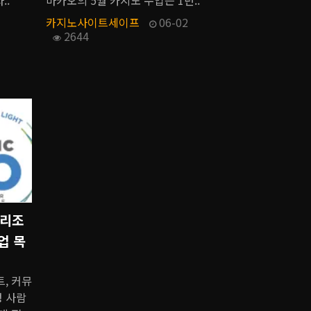
카지노사이트세이프
06-02
2644
 리조
업 목
, 커뮤
정 사람