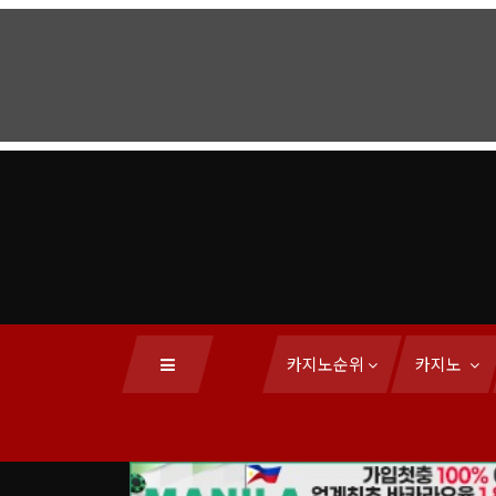
카지노순위
카지노