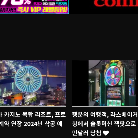
 카지노 복합 리조트, 프로
행운의 여행객, 라스베이거
계약 연장 2024년 착공 예
항에서 슬롯머신 잭팟으로 
만달러 당첨