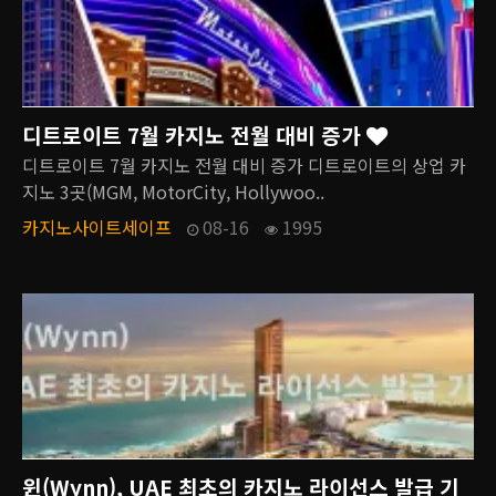
디트로이트 7월 카지노 전월 대비 증가
디트로이트 7월 카지노 전월 대비 증가 디트로이트의 상업 카
지노 3곳(MGM, MotorCity, Hollywoo..
카지노사이트세이프
08-16
1995
윈(Wynn), UAE 최초의 카지노 라이선스 발급 기