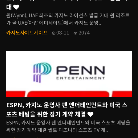
대
윈(Wynn), UAE 최초의 카지노 라이선스 발급 기대 윈 리조트
가 곧 UAE(아랍 에미레이트)에서 카지노 운영..
카지노사이트세이프
08-11
2074
ESPN, 카지노 운영사 펜 엔더테인먼트와 미국 스
포츠 베팅을 위한 장기 계약 체결
ESPN, 카지노 운영사 펜 엔더테인먼트와 미국 스포츠 베팅을
위한 장기 계약 체결 월트 디즈니의 스포츠 TV 계..