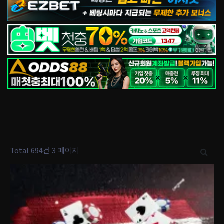
Total 694건
3 페이지