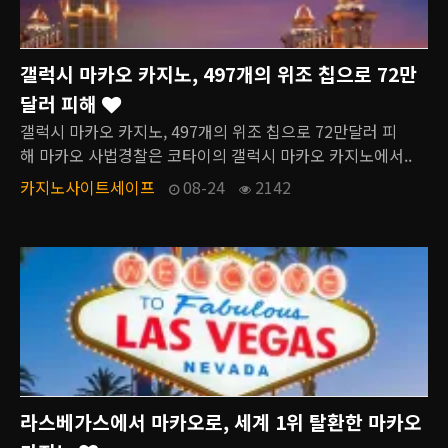
갤럭시 마카오 카지노, 497개의 위조 칩으로 72만
달러 피해
갤럭시 마카오 카지노, 497개의 위조 칩으로 72만달러 피
해 마카오 사법경찰은 코타이의 갤럭시 마카오 카지노에서..
카지노사이트세이프
08-24
2142
라스베가스에서 마카오로, 세계 1위 탈환한 마카오