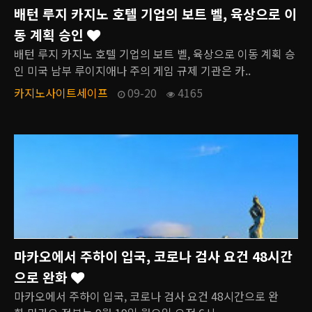
배턴 루지 카지노 호텔 기업의 보트 벨, 육상으로 이
동 계획 승인
배턴 루지 카지노 호텔 기업의 보트 벨, 육상으로 이동 계획 승
인 미국 남부 루이지애나 주의 게임 규제 기관은 카..
카지노사이트세이프
09-20
4165
마카오에서 주하이 입국, 코로나 검사 요건 48시간
으로 완화
마카오에서 주하이 입국, 코로나 검사 요건 48시간으로 완