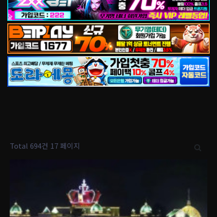
Total 694건
17 페이지