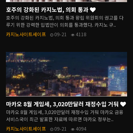
호주의 강화된 카지노법, 의회 통과
호주의 강화된 카지노법, 의회 통과 왕립 위원회의 권고를 다
루기 위한 강력한 입법안이 의회를 통과했다. 카지노 규..
카지노사이트세이프
09-21
4118
마카오 8월 게임세, 3,020만달러 재정수입 거둬
마카오 8월 게임세, 3,020만달러 재정수입 거둬 마카오 금융
서비스국이 최근 발표한 자료에 따르면 마카오 정부는..
카지노사이트세이프
09-21
4094