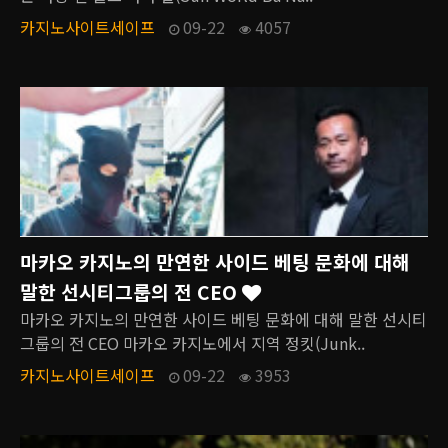
카지노사이트세이프
09-22
4057
마카오 카지노의 만연한 사이드 베팅 문화에 대해
말한 선시티그룹의 전 CEO
마카오 카지노의 만연한 사이드 베팅 문화에 대해 말한 선시티
그룹의 전 CEO 마카오 카지노에서 지역 정킷(Junk..
카지노사이트세이프
09-22
3953