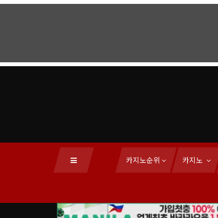
카지노순위
카지노