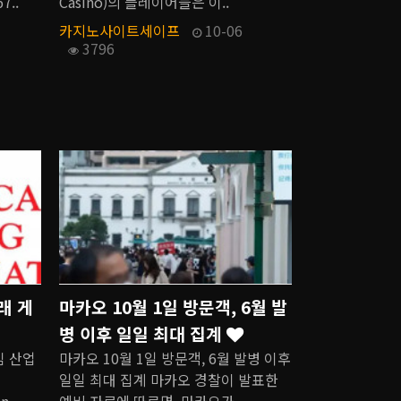
..
Casino)의 플레이어들은 이..
카지노사이트세이프
10-06
3796
래 게
마카오 10월 1일 방문객, 6월 발
병 이후 일일 최대 집계
임 산업
마카오 10월 1일 방문객, 6월 발병 이후
일일 최대 집계 마카오 경찰이 발표한
n-..
예비 자료에 따르면, 마카오가 ..