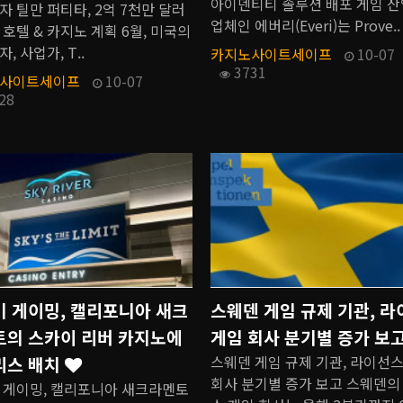
아이덴티티 솔루션 배포 게임 산
 틸만 퍼티타, 2억 7천만 달러
업체인 에버리(Everi)는 Prove..
호텔 & 카지노 계획 6월, 미국의
, 사업가, T..
카지노사이트세이프
10-07
3731
사이트세이프
10-07
28
 게이밍, 캘리포니아 새크
스웨덴 게임 규제 기관, 
토의 스카이 리버 카지노에
게임 회사 분기별 증가 보
스웨덴 게임 규제 기관, 라이선스
리스 배치
회사 분기별 증가 보고 스웨덴의
 게이밍, 캘리포니아 새크라멘토