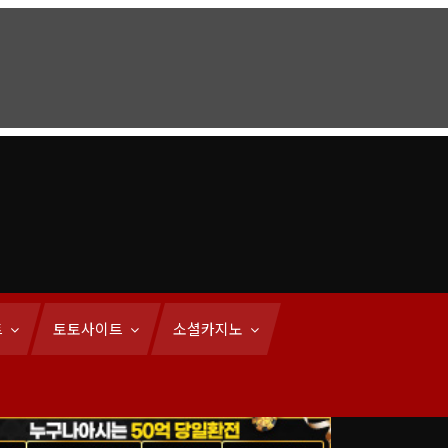
트
토토사이트
소셜카지노