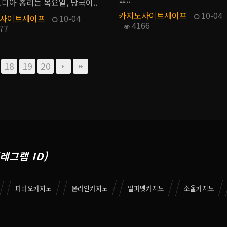
디아 총리는 목요일, 당국이..
카지노사이트세이프
10-04
사이트세이프
10-04
4166
77
18
19
20
텔레그램 ID)
파라오카지노
온라인카지노
알파벳카지노
소울카지노