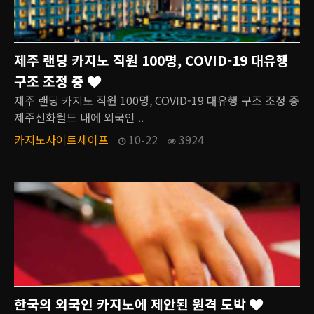
제주 랜딩 카지노 직원 100명, COVID-19 대유행
구조 조정 중
제주 랜딩 카지노 직원 100명, COVID-19 대유행 구조 조정 중
제주신화월드 내에 외국인 ..
카지노사이트세이프
10-22
3924
한국의 외국인 카지노에 제안된 원격 도박