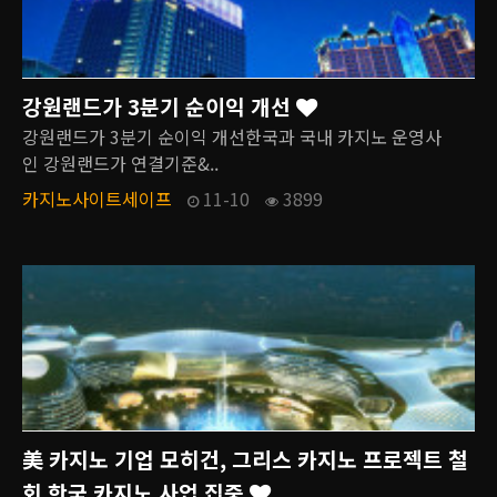
강원랜드가 3분기 순이익 개선
강원랜드가 3분기 순이익 개선한국과 국내 카지노 운영사
인 강원랜드가 연결기준&..
카지노사이트세이프
11-10
3899
美 카지노 기업 모히건, 그리스 카지노 프로젝트 철
회 한국 카지노 사업 집중