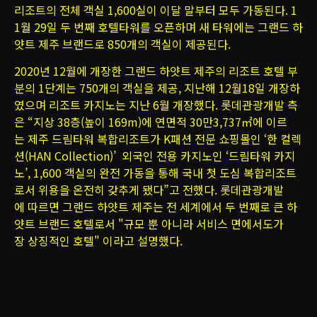
리조트의 전체 객실 1,600실이 이달 말부터 모두 가동된다. 1
1월 29일 두 번째 호텔타워를 오픈하며 새 타워에는 그랜드 하
얏트 제주 브랜드로 850개의 객실이 제공된다.
2020년 12월에 개장한 그랜드 하얏트 제주의 리조트 호텔 부
분의 1단계는 750개의 객실을 제공, 지난해 12월18일 개장하
였으며 리조트 카지노는 지난 6월 개장했다. 롯데관광개발 측
은 “지상 38층(높이 169m)에 연면적 30만3,737㎡에 이르
는 제주 드림타워 복합리조트가 K패션 전문 쇼핑몰인 ‘한 컬렉
션(HAN Collection)’ 외국인 전용 카지노인 ‘드림타워 카지
노’, 1,600 객실의 완전 가동을 통해 국내 첫 도심 복합리조트
로서 위용을 온전히 갖추게 됐다”고 전했다. 롯데관광개발
에 따르면 그랜드 하얏트 제주는 전 세계에서 두 번째로 큰 하
얏트 브랜드 호텔로서 "규모 뿐 아니라 서비스 면에서도가
장 상징적인 호텔" 이라고 설명했다.