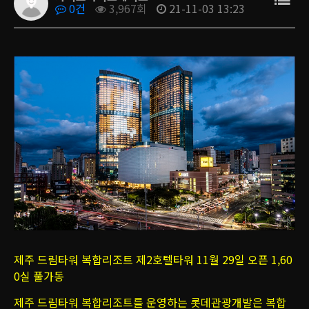
0건
3,967회
21-11-03 13:23
제주 드림타워 복합리조트 제2호텔타워 11월 29일 오픈 1,60
0실 풀가동
제주 드림타워 복합리조트를 운영하는 롯데관광개발은 복합