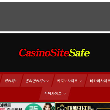
바카라
온라인카지노
카지노사이트
바카라사이
먹튀사이트