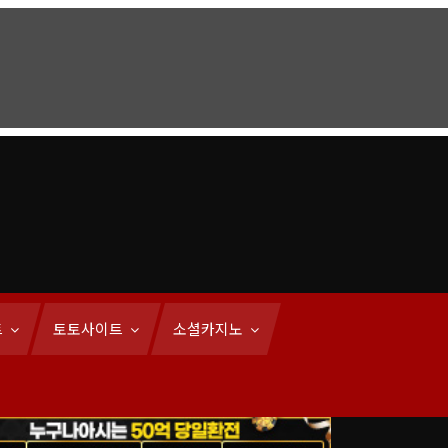
트
토토사이트
소셜카지노