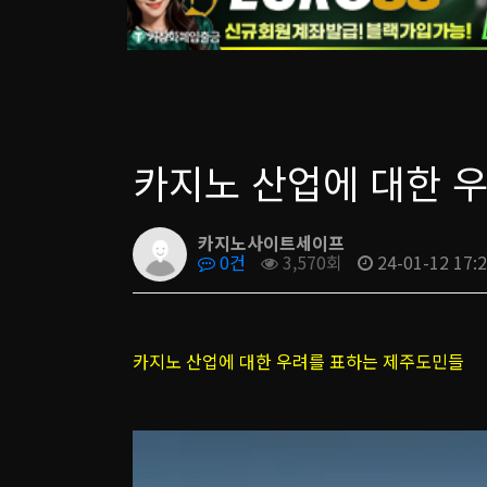
카지노 산업에 대한 
카지노사이트세이프
0건
3,570회
24-01-12 17:
카지노 산업에 대한 우려를 표하는 제주도민들