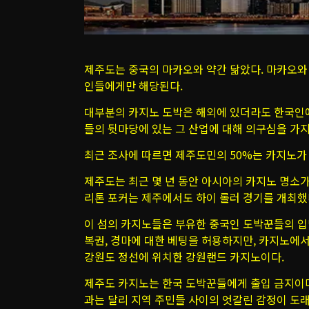
제주도는 중국의 마카오와 약간 닮았다. 마카오와 마
인들에게만 해당된다.
대부분의 카지노 도박은 해외에 있더라도 한국인에
들의 뒷마당에 있는 그 산업에 대해 의구심을 가지
최근 조사에 따르면 제주도민의 50%는 카지노가 
제주도는 최근 몇 년 동안 아시아의 카지노 명소가
리톤 포커는 제주에서도 하이 롤러 경기를 개최했
이 섬의 카지노들은 부유한 중국인 도박꾼들의 입맛
복권, 경마에 대한 베팅을 허용하지만, 카지노에서
강원도 정선에 위치한 강원랜드 카지노이다.
제주도 카지노는 한국 도박꾼들에게 출입 금지이다
과는 달리 지역 주민들 사이의 엇갈린 감정이 도