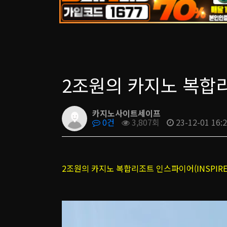
2조원의 카지노 복합리
카지노사이트세이프
0건
3,807회
23-12-01 16:
2조원의 카지노 복합리조트 인스파이어(INSPIRE