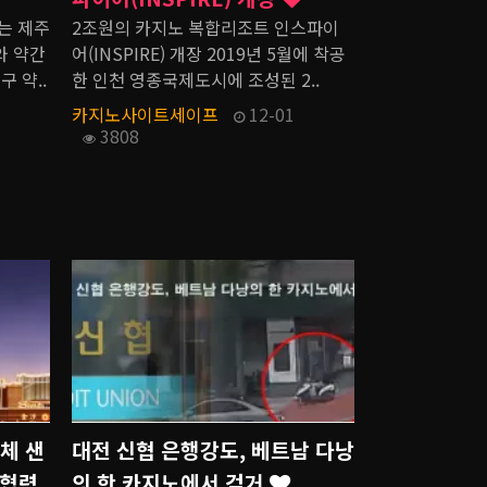
는 제주
2조원의 카지노 복합리조트 인스파이
와 약간
어(INSPIRE) 개장 2019년 5월에 착공
 약..
한 인천 영종국제도시에 조성된 2..
카지노사이트세이프
12-01
3808
체 샌
대전 신협 은행강도, 베트남 다낭
 협력
의 한 카지노에서 검거