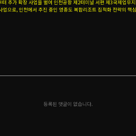
 추가 확장 사업을 벌여 인천공항 제2터미널 서편 제3국제업무지구 
사업으로, 인천에서 추진 중인 영종도 복합리조트 집적화 전략의 
등록된 댓글이 없습니다.