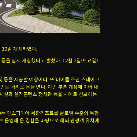
 30일 개장하였다.
 등을 임시 개장했다고 밝혔다. 12월 2일(토요일)
) 등을 제공할 예정이다. 또 마이클 조던 스테이크
트 거리도 문을 연다. 이번 부분 개장에 이어 내
시설과 실감콘텐츠 전시관 등을 차례로 선보이는
ent)는 인스파이어 복합리조트를 글로벌 수준의 복합
 운영해 온 경험을 바탕으로 해외 관광객 유치에