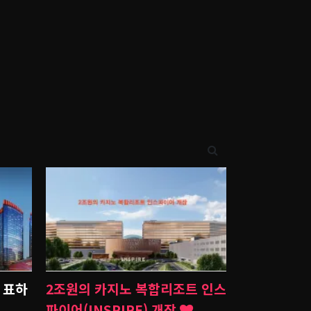
 표하
2조원의 카지노 복합리조트 인스
파이어(INSPIRE) 개장