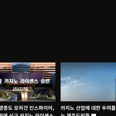
영종도 모히건 인스파이어,
카지노 산업에 대한 우려를
만에 신규 카지노 라이센스
는 제주도민들