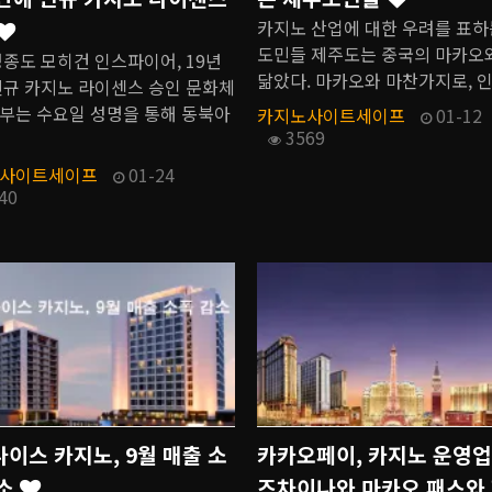
카지노 산업에 대한 우려를 표하
도민들 제주도는 중국의 마카오
영종도 모히건 인스파이어, 19년
닮았다. 마카오와 마찬가지로, 인구
신규 카지노 라이센스 승인 문화체
부는 수요일 성명을 통해 동북아
카지노사이트세이프
01-12
3569
사이트세이프
01-24
40
이스 카지노, 9월 매출 소
카카오페이, 카지노 운영업
감소
즈차이나와 마카오 패스와