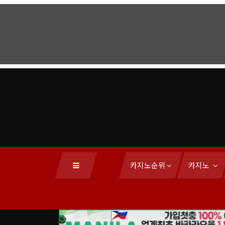
카지노순위
카지노