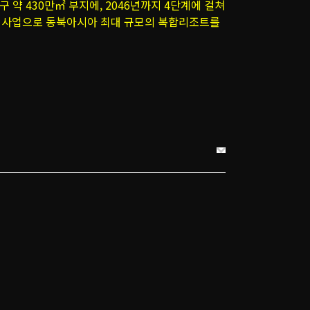
약 430만㎡ 부지에, 2046년까지 4단계에 걸쳐
핵심사업으로 동북아시아 최대 규모의 복합리조트를