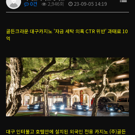
0건
2,946회
23-09-05 14:19
골든크라운 대구카지노 '자금 세탁 의혹 CTR 위반' 과태료 10
억
대구 인터불고 호텔안에 설치된 외국인 전용 카지노 (주)골든