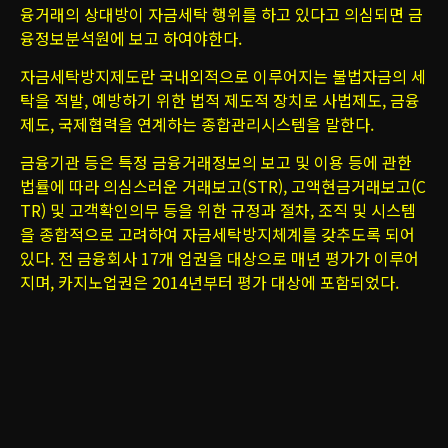
융거래의 상대방이 자금세탁 행위를 하고 있다고 의심되면 금
융정보분석원에 보고 하여야한다.
자금세탁방지제도란 국내외적으로 이루어지는 불법자금의 세
탁을 적발, 예방하기 위한 법적 제도적 장치로 사법제도, 금융
제도, 국제협력을 연계하는 종합관리시스템을 말한다.
금융기관 등은 특정 금융거래정보의 보고 및 이용 등에 관한
법률에 따라 의심스러운 거래보고(STR), 고액현금거래보고(C
TR) 및 고객확인의무 등을 위한 규정과 절차, 조직 및 시스템
을 종합적으로 고려하여 자금세탁방지체계를 갖추도록 되어
있다. 전 금융회사 17개 업권을 대상으로 매년 평가가 이루어
지며, 카지노업권은 2014년부터 평가 대상에 포함되었다.