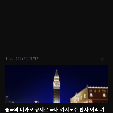
Total 166건
1 페이지
중국의 마카오 규제로 국내 카지노주 반사 이익 기