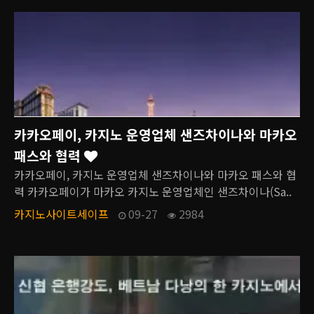
카카오페이, 카지노 운영업체 샌즈차이나와 마카오
패스와 협력
카카오페이, 카지노 운영업체 샌즈차이나와 마카오 패스와 협
력 카카오페이가 마카오 카지노 운영업체인 샌즈차이나(Sa..
카지노사이트세이프
09-27
2984