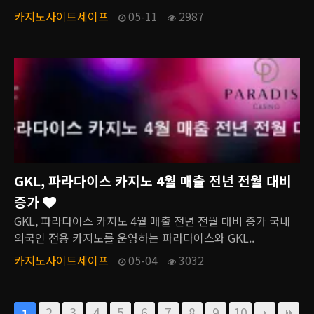
카지노사이트세이프
05-11
2987
GKL, 파라다이스 카지노 4월 매출 전년 전월 대비
증가
GKL, 파라다이스 카지노 4월 매출 전년 전월 대비 증가 국내
외국인 전용 카지노를 운영하는 파라다이스와 GKL..
카지노사이트세이프
05-04
3032
2
3
4
5
6
7
8
9
10
1