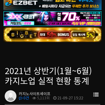
2021년 상반기(1월~6월)
카지노업 실적 현황 통계
카지노사이트세이프
0건
5,113회
21-09-27 15:22