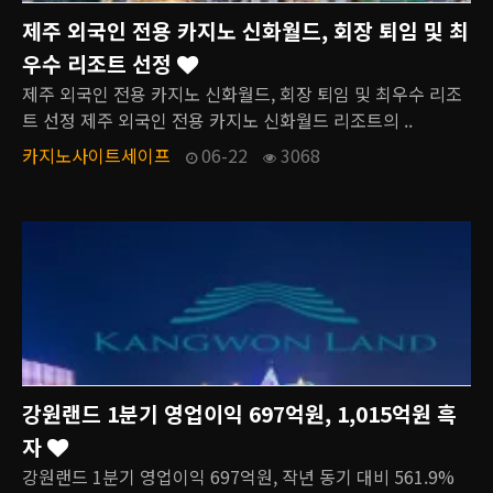
제주 외국인 전용 카지노 신화월드, 회장 퇴임 및 최
우수 리조트 선정
제주 외국인 전용 카지노 신화월드, 회장 퇴임 및 최우수 리조
트 선정 제주 외국인 전용 카지노 신화월드 리조트의 ..
카지노사이트세이프
06-22
3068
강원랜드 1분기 영업이익 697억원, 1,015억원 흑
자
강원랜드 1분기 영업이익 697억원, 작년 동기 대비 561.9%