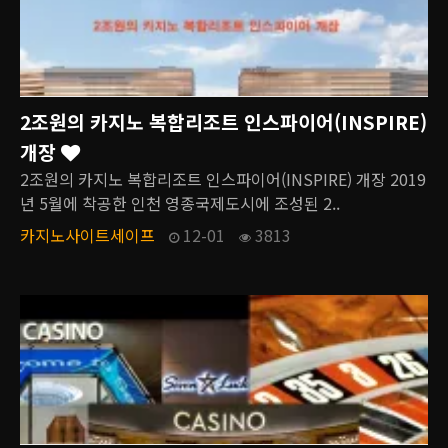
2조원의 카지노 복합리조트 인스파이어(INSPIRE)
개장
2조원의 카지노 복합리조트 인스파이어(INSPIRE) 개장 2019
년 5월에 착공한 인천 영종국제도시에 조성된 2..
카지노사이트세이프
12-01
3813