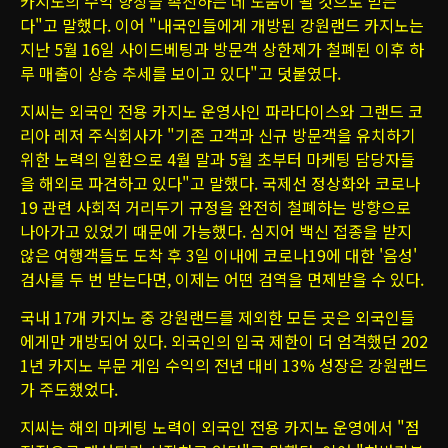
카지노의 수익 향상을 촉진하는 데 도움이 될 것으로 믿는
다"고 말했다. 이어 "내국인들에게 개방된 강원랜드 카지노는
지난 5월 16일 사이드베팅과 방문객 상한제가 철폐된 이후 하
루 매출이 상승 추세를 보이고 있다"고 덧붙였다.
지씨는 외국인 전용 카지노 운영사인 파라다이스와 그랜드 코
리아 레저 주식회사가 "기존 고객과 신규 방문객을 유치하기
위한 노력의 일환으로 4월 말과 5월 초부터 마케팅 담당자들
을 해외로 파견하고 있다"고 말했다. 국제선 정상화와 코로나
19 관련 사회적 거리두기 규정을 완전히 철폐하는 방향으로
나아가고 있었기 때문에 가능했다. 심지어 백신 접종을 받지
않은 여행객들도 도착 후 3일 이내에 코로나19에 대한 '음성'
검사를 두 번 받는다면, 이제는 어떤 검역을 면제받을 수 있다.
국내 17개 카지노 중 강원랜드를 제외한 모든 곳은 외국인들
에게만 개방되어 있다. 외국인의 입국 제한이 더 엄격했던 202
1년 카지노 부문 게임 수익의 전년 대비 13% 성장은 강원랜드
가 주도했었다.
지씨는 해외 마케팅 노력이 외국인 전용 카지노 운영에서 "점