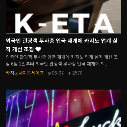
외국인 관광객 무사증 입국 재개에 카지노 업계 실
적 개선 조짐
외국인 관광객 무사증 입국 재개에 카지노 업계 실적 개선 조
짐 6월 1일부터 외국인 관광객 무사증 입국 재개에 의..
카지노사이트세이프
06-07
2570