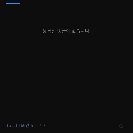
등록된 댓글이 없습니다.
Total 166건
5 페이지