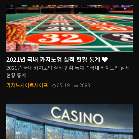
2021년 국내 카지노업 실적 현황 통계
​2021년 국내 카지노업 실적 현황 통계 * 국내 카지노업 실적
현황 통계 ..
카지노사이트세이프
05-19
2683