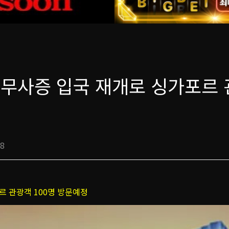
무사증 입국 재개로 싱가포르 
38
르 관광객 100명 방문예정