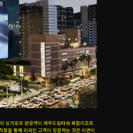
여명의 싱가포르 관광객이 제주드림타워 복합리조트
직항을 통해 외국인 고객이 방문하는 것은 이번이