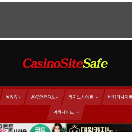
바카라
온라인카지노
카지노사이트
바카라사이
먹튀사이트