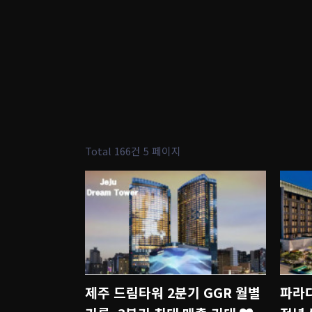
Total 166건
5 페이지
제주 드림타워 2분기 GGR 월별
파라다