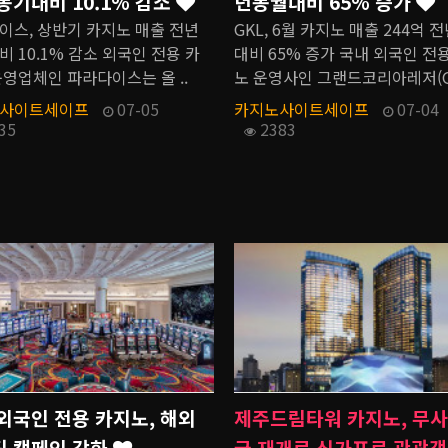
동기대비 10.1% 감소
년동월대비 65% 증가
이스, 상반기 카지노 매출 전년
GKL, 6월 카지노 매출 244억 
 10.1% 감소 외국인 전용 카
대비 65% 증가 국내 외국인 전
운영업체인 파라다이스는 올 ..
노 운영사인 그랜드코리아레저(G
사이트세이프
07-05
카지노사이트세이프
07-04
35
2383
외국인 전용 카지노, 해외
제주드림타워 카지노, 무사