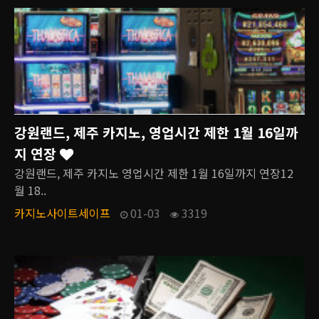
강원랜드, 제주 카지노, 영업시간 제한 1월 16일까
지 연장
강원랜드, 제주 카지노 영업시간 제한 1월 16일까지 연장12
월 18..
카지노사이트세이프
01-03
3319