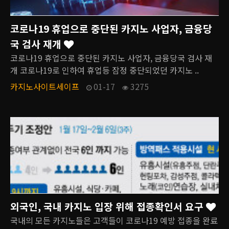
코로나19 휴업으로 중단된 카지노 사업자, 금융당
국 검사 재개
코로나19 휴업으로 중단된 카지노 사업자, 금융당국 검사 재
개 코로나19로 인하여 휴업등 잠정 중단되었던 카지노 ..
카지노사이트세이프
01-17
3275
외국인, 국내 카지노 입장 위해 접종확인서 요구
국내의 모든 카지노들은 고객들이 코로나19 예방 접종을 완료