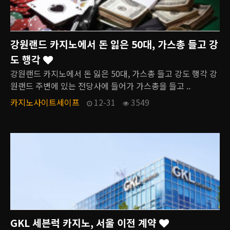
강원랜드 카지노에서 돈 잃은 50대, 가스총 들고 강
도 행각
강원랜드 카지노에서 돈 잃은 50대, 가스총 들고 강도 행각 강
원랜드 주변에 있는 전당사에 들어가 가스총을 들고 ..
카지노사이트세이프
12-31
3549
GKL 세븐럭 카지노, 서울 이전 계약