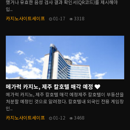
했거나 유효한 음성 검사 결과 확인서(QR코드)를 제시해야
입..
카지노사이트세이프
01-17
3318
메가럭 카지노, 제주 칼호텔 매각 예정
메가럭 카지노, 제주 칼호텔 매각 예정제주 칼호텔이 부동산을
처분할 예정인 것으로 알려졌다. 칼호텔내 외국인 전용 게임장
인..
카지노사이트세이프
01-12
3468