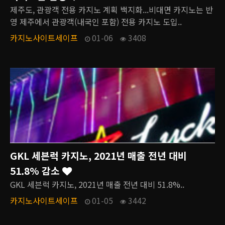
제주도, 관광객 전용 카지노 계획 백지화...비대면 카지노는 반
영 제주에서 관광객(내국인 포함) 전용 카지노 도입..
카지노사이트세이프
01-06
3408
GKL 세븐럭 카지노, 2021년 매출 전년 대비
51.8% 감소
GKL 세븐럭 카지노, 2021년 매출 전년 대비 51.8%..
카지노사이트세이프
01-05
3442