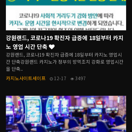
강원랜드, 코로나19 확진자 급증에 18일부터 카지
노 영업 시간 단축
강원랜드, 코로나19 확진자 급증에 18일부터 카지노 영업시
간 단축강원랜드 카지노가 정부의 방역조치 강화로 영업시간
을 단축..
카지노사이트세이프
12-17
3497