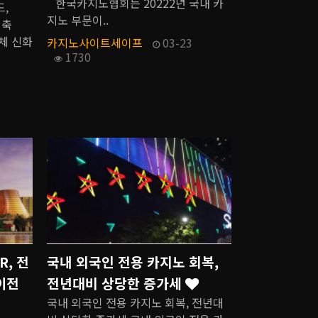
한국카지노협회는 20222년 국내 카
,
지노 부문이..
 축
체 신화
카지노사이트세이프
03-23
1730
R, 전
국내 외국인 전용 카지노 회복,
이전
전년대비 상당한 증가세
국내 외국인 전용 카지노 회복, 전년대