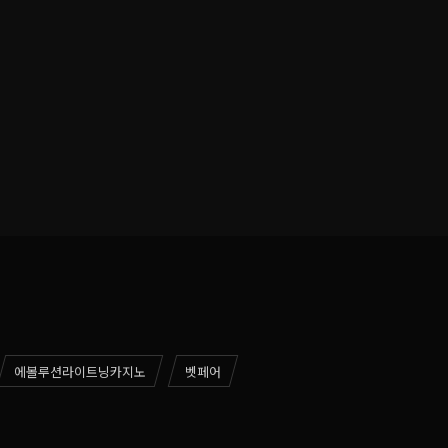
에볼루션라이트닝카지노
벳페어