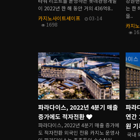
타워 리조트를 운영하는 롯데관광개발
강원랜드
이 2022년 한 해 동안 거의 436억8..
는 한 
을..
카지노사이트세이프
03-14
1698
카지노
16
파라다이스, 2022년 4분기 매출
파라다
증가에도 적자전환
연간 
파라다이스, 2022년 4분기 매출 증가에
원 
도 적자전환 외국인 전용 카지노 운영사
국내 
인 파라다이스는 주주들의 순손실이 ..