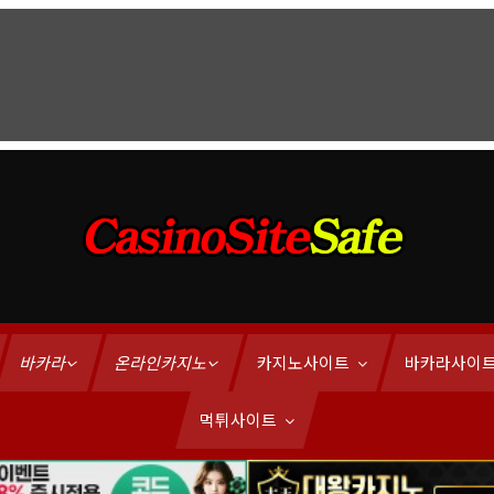
바카라
온라인카지노
카지노사이트
바카라사이
먹튀사이트