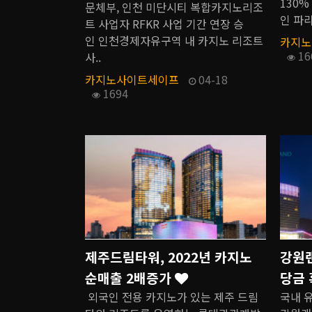
130
문체부, 인천 미단시티 복합카지노리조
인 파라다
트 사업자 RFKR 사업 기간 연장 승
인 인천경제자유구역 내 카지노 리조트
카지노
16
사..
카지노사이트세이프
04-18
1694
제주드림타워, 2022년 카지노
강원랜
순매출 2배증가
당금
외국인 전용 카지노가 있는 제주 드림
국내 