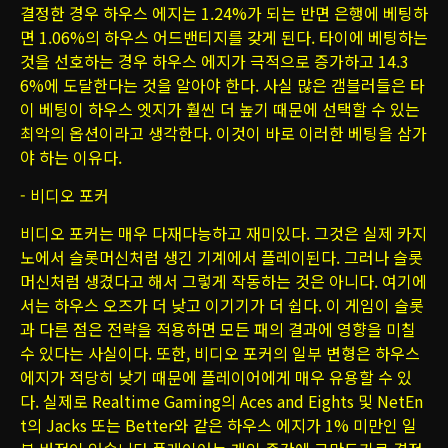
결정한 경우 하우스 에지는 1.24%가 되는 반면 은행에 베팅하
면 1.06%의 하우스 어드밴티지를 갖게 된다. 타이에 베팅하는
것을 선호하는 경우 하우스 에지가 극적으로 증가하고 14.3
6%에 도달한다는 것을 알아야 한다. 사실 많은 갬블러들은 타
이 베팅이 하우스 엣지가 훨씬 더 높기 때문에 선택할 수 있는
최악의 옵션이라고 생각한다. 이것이 바로 이러한 베팅을 삼가
야 하는 이유다.
- 비디오 포커
비디오 포커는 매우 다재다능하고 재미있다. 그것은 실제 카지
노에서 슬롯머신처럼 생긴 기계에서 플레이된다. 그러나 슬롯
머신처럼 생겼다고 해서 그렇게 작동하는 것은 아니다. 여기에
서는 하우스 오즈가 더 낮고 이기기가 더 쉽다. 이 게임이 슬롯
과 다른 점은 전략을 적용하면 모든 패의 결과에 영향을 미칠
수 있다는 사실이다. 또한, 비디오 포커의 일부 변형은 하우스
에지가 적당히 낮기 때문에 플레이어에게 매우 유용할 수 있
다. 실제로 Realtime Gaming의 Aces and Eights 및 NetEn
t의 Jacks 또는 Better와 같은 하우스 에지가 1% 미만인 일