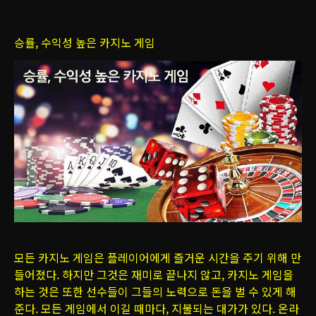
승률, 수익성 높은 카지노 게임
모든 카지노 게임은 플레이어에게 즐거운 시간을 주기 위해 만
들어졌다. 하지만 그것은 재미로 끝나지 않고, 카지노 게임을
하는 것은 또한 선수들이 그들의 노력으로 돈을 벌 수 있게 해
준다. 모든 게임에서 이길 때마다, 지불되는 대가가 있다. 온라