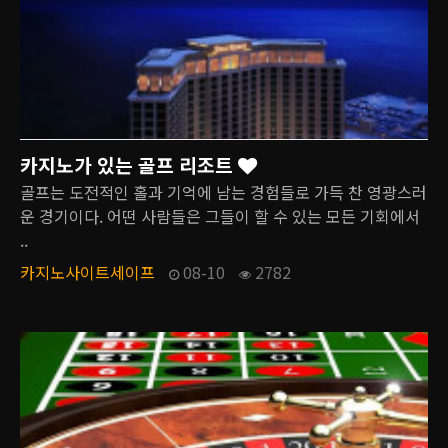
카지노가 있는 골프 리조트
골프는 도전적인 홀과 기억에 남는 경험들로 가득 찬 영광스러
운 경기이다. 어떤 사람들은 그들이 할 수 있는 모든 기회에서
..
카지노사이트세이프
08-10
2782