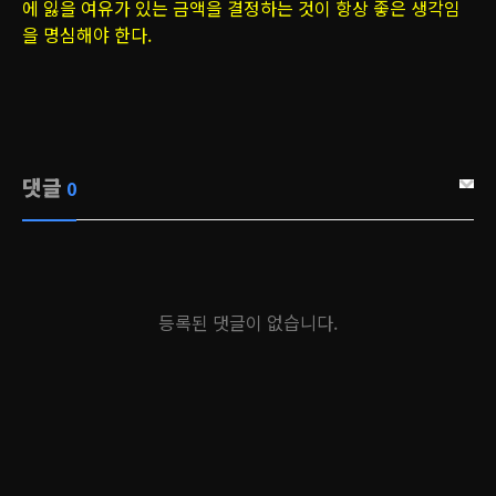
에 잃을 여유가 있는 금액을 결정하는 것이 항상 좋은 생각임
을 명심해야 한다.
댓글
0
등록된 댓글이 없습니다.