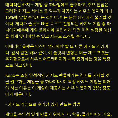
매력적인 카지노 게임 중 하나임에도 불구하고, 주요 단점은
그러한 카지노 서비스 중 일부가 제공되는 하우스 엣지가 최대
15%에 달할 수 있다는 것이다. 이는 분명 당신에게 불리할 것
이다. 게다가 슬롯도 빠른 속도로 진행되는 카지노 게임 중 하
나이기때문에 게임 플레이에 몰입하게 되면 미리 설정한 예산
을 쉽게 잊어버릴 수 있고 자금도 소진될 수 있다.
아메리칸 룰렛은 당신이 멀리해야 할 또 다른 카지노 게임이
다. 앞서 말한 바와 같이, 이 룰렛의 변형은 더블 제로 포켓을
추가함으로써 하우스 어드밴티지가 대폭 증가하는 것을 특징
으로 하고 있다.
Keno는 또한 열성적인 카지노 팬들에게는 경기를 자제할 것
을 권고하는 게임들 중 하나이다. 이 특정 카지노 게임을 피해
야 하는 이유는 이 게임이 제공하는 하우스 엣지가 25% 정도
이기 때문이다.
- 카지노 게임으로 수익성 있게 만드는 방법
게임을 수익성 있게 만들기 위해 인기, 확률, 플레이어의 기술,