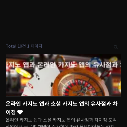
Total 10건
1 페이지
온라인 카지노 앱과 소셜 카지노 앱의 유사점과 차
이점
온라인 카지노 앱과 소셜 카지노 앱의 유사점과 차이점 도박
산업에서 글로벌 채택이 증가함에 따라 플레이어들은 카지..