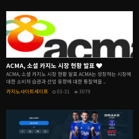
ACMA, 소셜 카지노 시장 현황 발표
ACMA, 소셜 카지노 시장 현황 발표 ACMA는 성장하는 시장에
대한 소비자 습관과 산업 동향에 대한 통찰력을 ..
카지노사이트세이프
03-31
3079