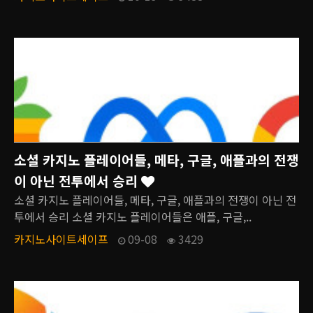
소셜 카지노 플레이어들, 메타, 구글, 애플과의 전쟁
이 아닌 전투에서 승리
소셜 카지노 플레이어들, 메타, 구글, 애플과의 전쟁이 아닌 전
투에서 승리 소셜 카지노 플레이어들은 애플, 구글,..
카지노사이트세이프
09-08
3429