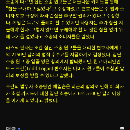
소송에 따르면 집단 소송 원고들은 더블다운 카지노를 통해
"칩을 구매하고 잃었다"고 주장하였고, 변호사들은 주 법과 소
비자 보호 규정에 따라 손실을 추구할 권리가 있다고 주장했
다. 게임은 무료로 플레이 할 수 있지만 사용자는 추가 칩을 지
불해야 한다. 그렇지 않으면 구매해야 할 더 많은 칩을 얻기 위
해 내기를 걸었다고 소송의 소비자들은 말했다.
라스닉 판사는 또한 집단 소송 원고들을 대리한 변호사에게 1
억 2150만 달러의 법적 수수료를 지급하기로 결정했다. 집단
소송 원고 중 일곱 명은 합의에서 탈퇴했지만, 원고 대리인인
토드 로간(Todd Logan) 변호사는 나머지 원고들이 수십만 달
러의 보상을 받을 수 있다고 말했다.
로간의 법무사 소송팀인 에델슨은 최근의 합의로 인해 이 회사
가 소셜 카지노에 대한 집단 소송에서 6억 5100만 달러 이상
을 이기게 되었다고 밝혔다.
댓글
0