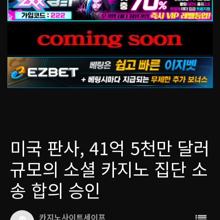
미국 판사, 41억 5천만 달러
규모의 소셜 카지노 집단 소
송 합의 승인
카지노사이트세이프