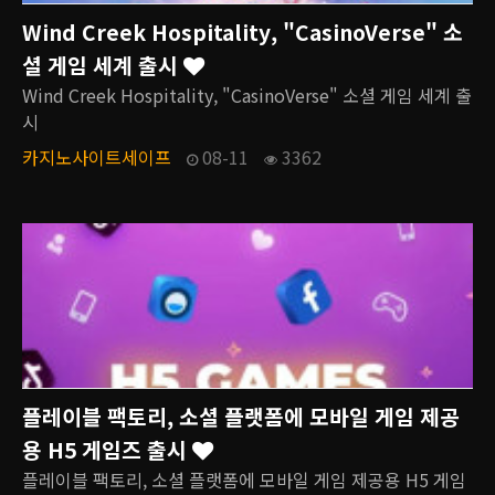
Wind Creek Hospitality, "CasinoVerse" 소
셜 게임 세계 출시
Wind Creek Hospitality, "CasinoVerse" 소셜 게임 세계 출
시
카지노사이트세이프
08-11
3362
플레이블 팩토리, 소셜 플랫폼에 모바일 게임 제공
용 H5 게임즈 출시
플레이블 팩토리, 소셜 플랫폼에 모바일 게임 제공용 H5 게임