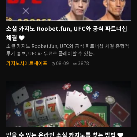
소셜 카지노 Roobet.fun, UFC와 공식 파트너십
체결
소셜 카지노 Roobet.fun, UFC와 공식 파트너십 체결 종합격
투기 홍보, UFC와 무료로 플레이할 수 있는..
카지노사이트세이프
08-09
3878
믿을 수 있는 온라인 소셜 카지노를 찾는 방법