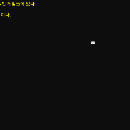
적인 게임들이 있다.
획이다.