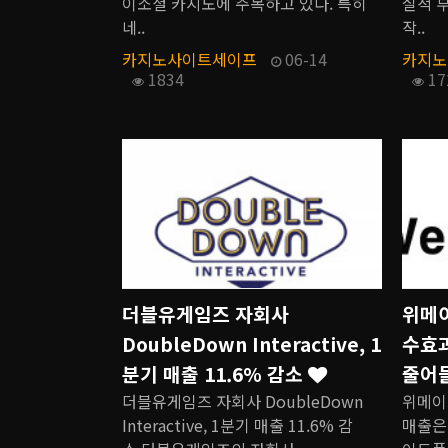
이소셜 카지노에 주목하고 있다. 특히
실적 
네..
작..
카지노사이트세이프
06-14
카지노
1834
17
더블유게임즈 자회사
​위메
DoubleDown Interactive, 1
수효과
분기 매출 11.6% 감소
줄어
더블유게임즈 자회사 DoubleDown
​위메
Interactive, 1분기 매출 11.6% 감
매출은