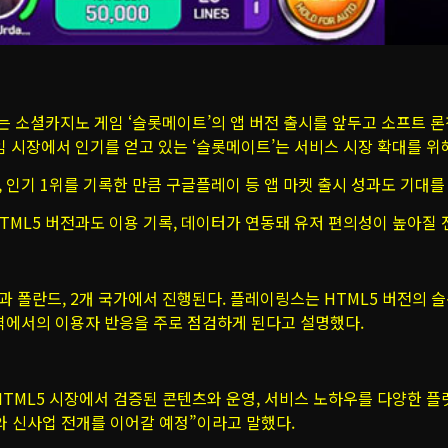
는 소셜카지노 게임 ‘슬롯메이트’의 앱 버전 출시를 앞두고 소프트 론
임 시장에서 인기를 얻고 있는 ‘슬롯메이트’는 서비스 시장 확대를 위
 인기 1위를 기록한 만큼 구글플레이 등 앱 마켓 출시 성과도 기대를
TML5 버전과도 이용 기록, 데이터가 연동돼 유저 편의성이 높아질 
과 폴란드, 2개 국가에서 진행된다. 플레이링스는 HTML5 버전의
지역에서의 이용자 반응을 주로 점검하게 된다고 설명했다.
TML5 시장에서 검증된 콘텐츠와 운영, 서비스 노하우를 다양한 플
시와 신사업 전개를 이어갈 예정”이라고 말했다.