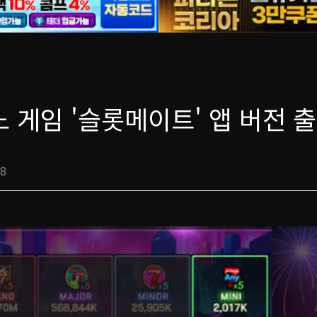
게임 '슬롯메이트' 앱 버전 
58