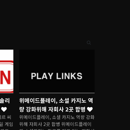
 솔리
위메이드플레이, 소셜 카지노 역
칭
량 강화위해 자회사 2곳 합병
테르 씨
위메이드플레이, 소셜 카지노 역량 강화
일 게임
위해 자회사 2곳 합병 위메이드플레이