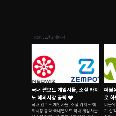
Total 52건
2 페이지
국내 웹보드 게임사들, 소셜 카지
더블유
노 해외시장 공략
로 하
국내 웹보드 게임사들, 소셜 카지노 해
더블유
외시장 공략 국내웹보드 국내 게임사들
기 실