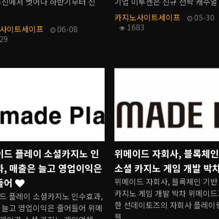
부진에서 벗어나 하반기부터 신
기업 미투젠은 신규 전략 캐주얼 
카지노사이트세이프
05-30
1683
사이트세이프
06-08
29
이드 플레이 소셜카지노 인
위메이드 자회사, 블록체인
, 매출은 늘고 영업이익은
소셜 카지노 게임 개발 박
위메이드 자회사, 블록체인 기반
들어
카지노 게임 개발 박차 위메이드
이드 플레이 소셜카지노 인수효과,
한 선데이토즈의 자회사 플레이
 늘고 영업이익은 줄어들어 위메
블..