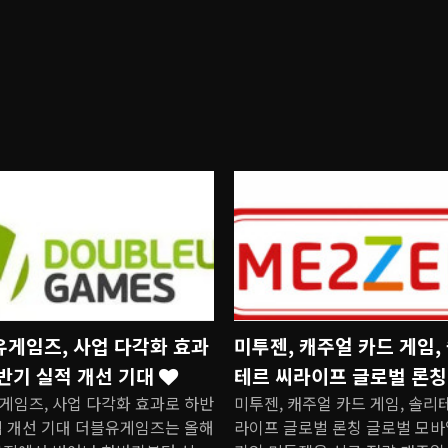
게임즈, 사업 다각화 효과
미투젠, 캐주얼 카드 게임,
반기 실적 개선 기대
테르 씨라이프 글로벌 론
게임즈, 사업 다각화 효과로 하반
미투젠, 캐주얼 카드 게임, 솔리
적 개선 기대 더블유게임즈는 올해
라이프 글로벌 론칭 글로벌 모바