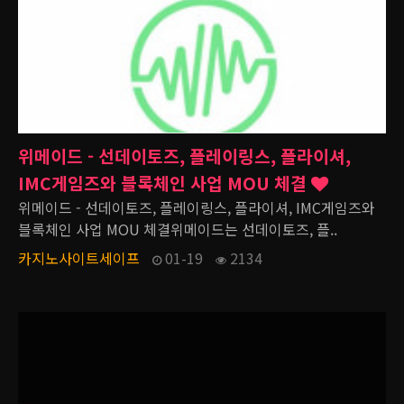
위메이드 - 선데이토즈, 플레이링스, 플라이셔,
IMC게임즈와 블록체인 사업 MOU 체결
위메이드 - 선데이토즈, 플레이링스, 플라이셔, IMC게임즈와
블록체인 사업 MOU 체결위메이드는 선데이토즈, 플..
카지노사이트세이프
01-19
2134