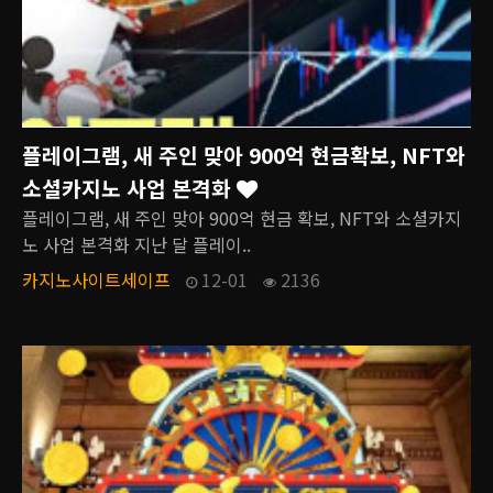
플레이그램, 새 주인 맞아 900억 현금확보, NFT와
소셜카지노 사업 본격화
플레이그램, 새 주인 맞아 900억 현금 확보, NFT와 소셜카지
노 사업 본격화 지난 달 플레이..
카지노사이트세이프
12-01
2136