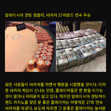
말레이시아 겐팅 겜블러, 바카라 27라운드 연속 우승
많은 사람들이 바카라를 하면서 행운을 시험했을 것이다. 이러
한 바카라 게임이 신나는 만큼, 플레이어들은 한 판을 이기는
것이 얼마나 어려운지 알고 있다. 하지만 말레이시아 겐팅하이
랜드 카지노를 찾은 운 좋은 플레이어는 어떻게든 27회 연속
바카라를 따냈다. 보도에 따르면 그 운좋은 플레이어는 놀라운