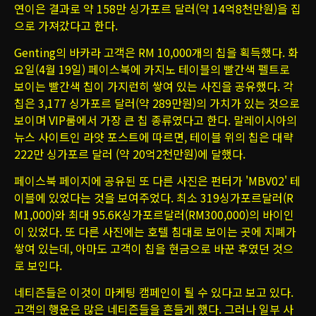
연이은 결과로 약 158만 싱가포르 달러(약 14억8천만원)을 집
으로 가져갔다고 한다.
Genting의 바카라 고객은 RM 10,000개의 칩을 획득했다. 화
요일(4월 19일) 페이스북에 카지노 테이블의 빨간색 펠트로
보이는 빨간색 칩이 가지런히 쌓여 있는 사진을 공유했다. 각
칩은 3,177 싱가포르 달러(약 289만원)의 가치가 있는 것으로
보이며 VIP룸에서 가장 큰 칩 종류였다고 한다. 말레이시아의
뉴스 사이트인 라얏 포스트에 따르면, 테이블 위의 칩은 대략
222만 싱가포르 달러 (약 20억2천만원)에 달했다.
페이스북 페이지에 공유된 또 다른 사진은 펀터가 'MBV02' 테
이블에 있었다는 것을 보여주었다. 최소 319싱가포르달러(R
M1,000)와 최대 95.6K싱가포르달러(RM300,000)의 바이인
이 있었다. 또 다른 사진에는 호텔 침대로 보이는 곳에 지폐가
쌓여 있는데, 아마도 고객이 칩을 현금으로 바꾼 후였던 것으
로 보인다.
네티즌들은 이것이 마케팅 캠페인이 될 수 있다고 보고 있다.
고객의 행운은 많은 네티즌들을 흔들게 했다. 그러나 일부 사