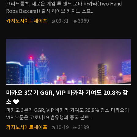
크리드룸츠, 새로운 게임 투 핸드 로바 바카라(Two Hand
Roba Baccarat) 출시 라이브 카지노 소프..
카지노사이트세이프
03-31
3369
마카오 3분기 GGR, VIP 바카라 기여도 20.8% 감
소
마카오 3분기 GGR, VIP 바카라 기여도 20.8% 감소 마카오의
VIP 부문은 코로나19 범유행과 중국 본토..
카지노사이트세이프
10-19
3199