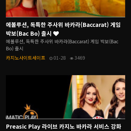
에볼루션, 독특한 주사위 바카라(Baccarat) 게임
박보(Bac Bo) 출시
에볼루션, 독특한 주사위 바카라(Baccarat) 게임 박보(Bac
Bo) 출시
카지노사이트세이프
01-28
3469
Preasic Play 라이브 카지노 바카라 서비스 강화