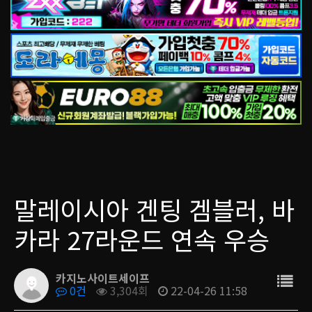
말레이시아 겐팅 겜블러, 바
카라 27라운드 연속 우승
카지노사이트세이프
0건
3,304회
22-04-26 11:58