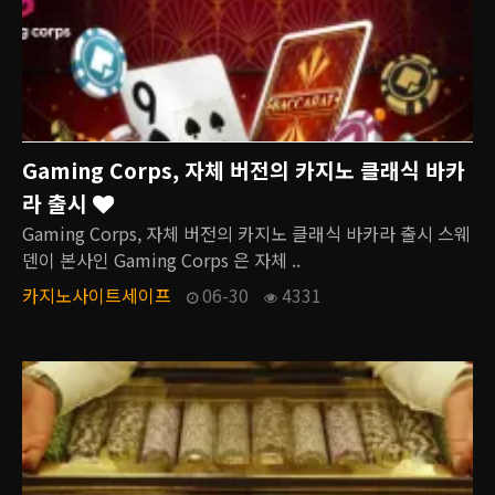
Gaming Corps, 자체 버전의 카지노 클래식 바카
라 출시
Gaming Corps, 자체 버전의 카지노 클래식 바카라 출시 스웨
덴이 본사인 Gaming Corps 은 자체 ..
카지노사이트세이프
06-30
4331