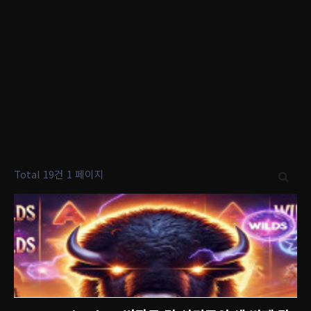
Total 19건
1 페이지