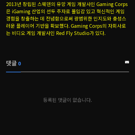
2013년 창립된 스웨덴의 유망 게임 개발사인 Gaming Corps
은 iGaming 산업의 선두 주자로 몰입감 있고 혁신적인 게임
경험을 창출하는 데 전념함으로써 광범위한 인지도와 충성스
러운 플레이어 기반을 확보했다. Gaming Corps의 자회사로
는 비디오 게임 개발사인 Red Fly Studio가 있다.
댓글
0
등록된 댓글이 없습니다.