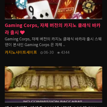
Gaming Corps, 자체 버전의 카지노 클래식 바카
라 출시
Gaming Corps, 자체 버전의 카지노 클래식 바카라 출시 스웨
덴이 본사인 Gaming Corps 은 자체 ..
카지노사이트세이프
06-30
4344