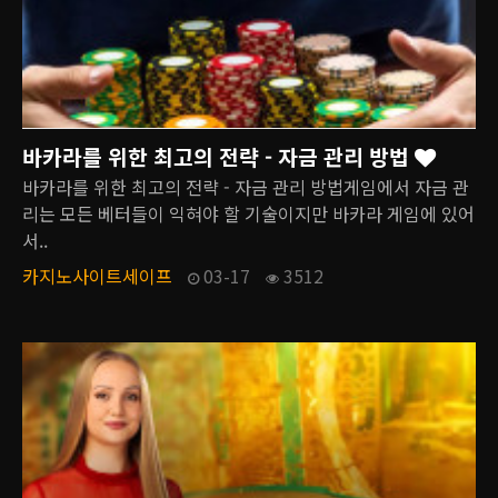
바카라를 위한 최고의 전략 - 자금 관리 방법
바카라를 위한 최고의 전략 - 자금 관리 방법게임에서 자금 관
리는 모든 베터들이 익혀야 할 기술이지만 바카라 게임에 있어
서..
카지노사이트세이프
03-17
3512