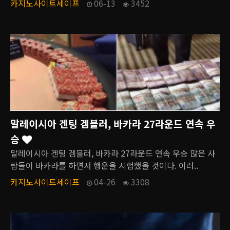
카지노사이트세이프
06-13
3452
말레이시아 겐팅 겜블러, 바카라 27라운드 연속 우
승
말레이시아 겐팅 겜블러, 바카라 27라운드 연속 우승 많은 사
람들이 바카라를 하면서 행운을 시험했을 것이다. 이러..
카지노사이트세이프
04-26
3308