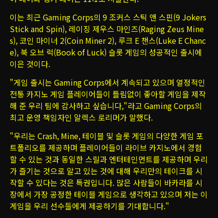
이는 최근 Gaming Corps의 9 조커스 스틱 앤 스핀(9 Jokers
Stick and Spin), 레이징 제우스 마인즈(Raging Zeus Mine
s), 코인 마이너 2(Coin Miner 2), 루크 E 챈스(Luke E Chanc
e), 북 오브 럭(Book of Luck) 슬롯 게임의 성공적인 출시에
이은 것이다.
"게임 출시는 Gaming Corps에서 계속되고 있으며 열정적인
전통 카지노 게임 플레이어들이 틀림없이 좋아할 게임을 제작
해 준 우리 팀에 감사하고 싶습니다,"라고 Gaming Corps의
최고 운영 책임자인 알렉스 로리머가 말했다.
"우리는 Crash, Mine, 테이블 및 슬롯 게임의 다양한 게임 포
트폴리오를 제공하며 플레이어들이 라이브 카지노에서 경험
할 수 있는 것과 동일한 스릴과 엔터테인먼트를 제공하며 우리
가 즐기는 것으로 알고 있는 것에 대해 우리만의 테이크를 시
작할 수 있다는 것은 특권입니다. 많은 사람들이 바카라를 시
장에서 가장 공정한 테이블 게임으로 생각하고 있으며 저는 이
게임을 우리 선수들에게 제공하기를 기대합니다."