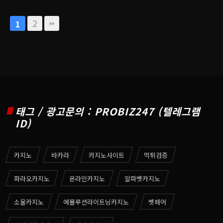
2
1
태그 / 광고문의 : PROBIZ247 (텔레그램
ID)
카지노
바카라
카지노사이트
먹튀검증
파라오카지노
온라인카지노
알파벳카지노
소울카지노
에볼루션라이트닝카지노
벳페어