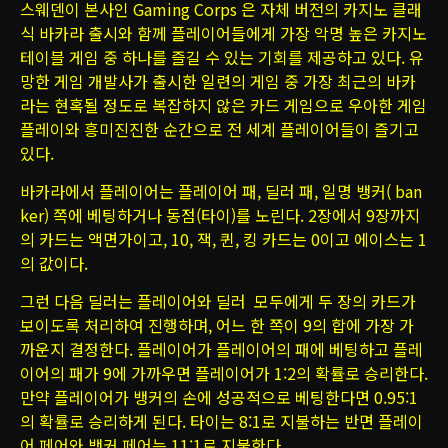
스웨덴이 본사인 Gaming Corps 은 자체 버전의 카지노 클래
식 바카라 출시와 함께 플레이어들에게 가장 악명 높은 카지노
테이블 게임 중 하나를 즐길 수 있는 기회를 제공하고 있다. 유
망한 게임 개발사가 출시한 일련의 게임 중 가장 최근의 바카
라는 현혹될 정도로 복잡하지 않은 카드 게임으로 우아한 게임
플레이와 흥미진진한 순간으로 전 세계 플레이어들이 즐기고
있다.
바카라에서 플레이어는 플레이어 패, 딜러 패, 일명 뱅커( ban
ker) 쪽에 베팅하거나 동점(타이)를 노린다. 2장에서 9장까지
의 카드는 액면가이고, 10, 잭, 퀸, 킹 카드는 0이고 에이스는 1
의 값이다.
그런 다음 딜러는 플레이어와 딜러 모두에게 두 장의 카드가
보이도록 처리하여 진행하며, 어느 한 쪽이 9의 합에 가장 가
까운지 결정한다. 플레이어가 플레이어의 패에 베팅하고 플레
이어의 패가 9에 가까우면 플레이어가 1:2의 확률로 승리한다.
만약 플레이어가 뱅커의 손에 성공적으로 베팅한다면 0.95:1
의 확률로 승리하게 된다. 타이는 8:1로 지불하는 반면 플레이
어 페어와 뱅커 페어는 11:1로 지불한다.