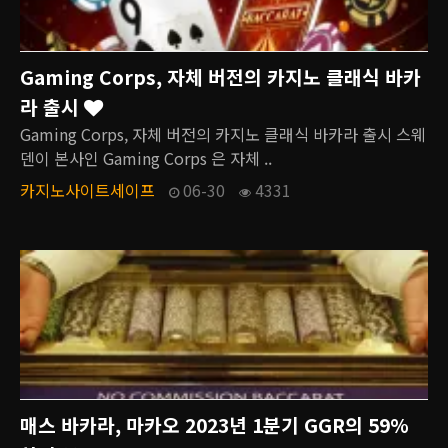
Gaming Corps, 자체 버전의 카지노 클래식 바카
라 출시
Gaming Corps, 자체 버전의 카지노 클래식 바카라 출시 스웨
덴이 본사인 Gaming Corps 은 자체 ..
카지노사이트세이프
06-30
4331
매스 바카라, 마카오 2023년 1분기 GGR의 59%