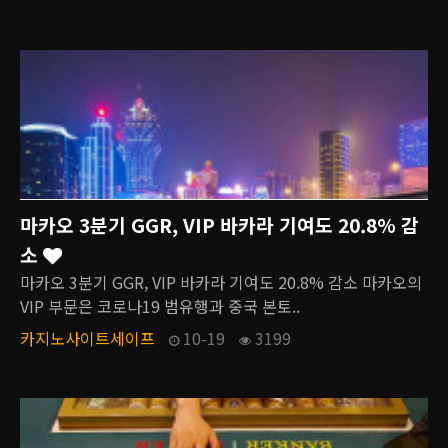
마카오 3분기 GGR, VIP 바카라 기여도 20.8% 감
소
마카오 3분기 GGR, VIP 바카라 기여도 20.8% 감소 마카오의
VIP 부문은 코로나19 범유행과 중국 본토..
카지노사이트세이프
10-19
3199