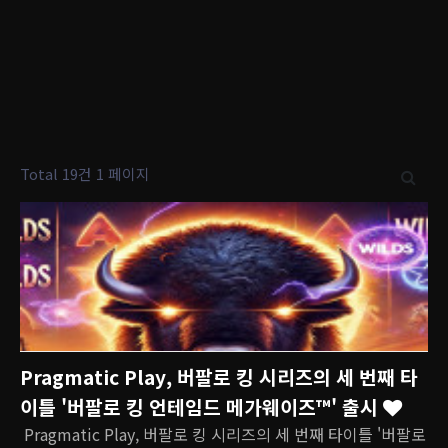
Total 19건
1 페이지
Pragmatic Play, 버팔로 킹 시리즈의 세 번째 타
이틀 '버팔로 킹 언테임드 메가웨이즈™' 출시
Pragmatic Play, 버팔로 킹 시리즈의 세 번째 타이틀 '버팔로