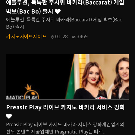
에볼루션, 독특한 주사위 바카라(Baccarat) 게임
박보(Bac Bo) 출시
에볼루션, 독특한 주사위 바카라(Baccarat) 게임 박보(Bac
Bo) 출시
카지노사이트세이프
01-28
3469
Preasic Play 라이브 카지노 바카라 서비스 강화
Preasic Play 라이브 카지노 바카라 서비스 강화게임업계의
선두 콘텐츠 제공업체인 Pragmatic Play는 빠르..