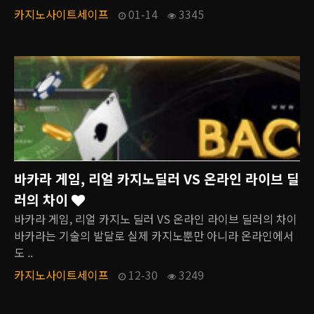
카지노사이트세이프
01-14
3345
바카라 게임, 리얼 카지노딜러 VS 온라인 라이브 딜
러의 차이
바카라 게임, 리얼 카지노 딜러 VS 온라인 라이브 딜러의 차이
바카라는 기술의 발달로 실제 카지노뿐만 아니라 온라인에서
도 ..
카지노사이트세이프
12-30
3249