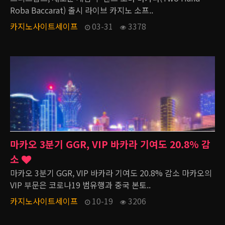
Roba Baccarat) 출시 라이브 카지노 소프..
카지노사이트세이프
03-31
3378
마카오 3분기 GGR, VIP 바카라 기여도 20.8% 감
소
마카오 3분기 GGR, VIP 바카라 기여도 20.8% 감소 마카오의
VIP 부문은 코로나19 범유행과 중국 본토..
카지노사이트세이프
10-19
3206