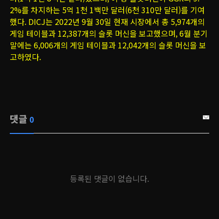
2%를 차지하는 5억 1천 1백만 달러(6천 310만 달러)를 기여
했다. DICJ는 2022년 9월 30일 현재 시장에서 총 5,974개의
게임 테이블과 12,387개의 슬롯 머신을 보고했으며, 6월 분기
말에는 6,006개의 게임 테이블과 12,042개의 슬롯 머신을 보
고하였다.
댓글
0
등록된 댓글이 없습니다.