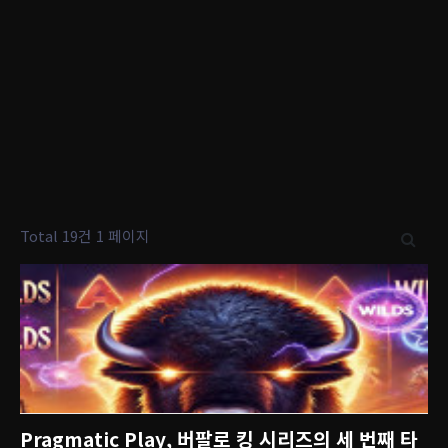
Total 19건
1 페이지
Pragmatic Play, 버팔로 킹 시리즈의 세 번째 타