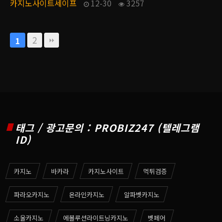
카지노사이트세이프
12-30
3257
2
1
태그 / 광고문의 : PROBIZ247 (텔레그램
ID)
카지노
바카라
카지노사이트
먹튀검증
파라오카지노
온라인카지노
알파벳카지노
소울카지노
에볼루션라이트닝카지노
벳페어