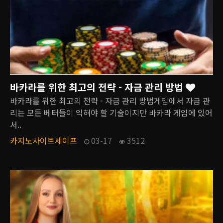
바카라를 위한 최고의 전략 - 자금 관리 방법
바카라를 위한 최고의 전략 - 자금 관리 방법게임에서 자금 관
리는 모든 베터들이 익혀야 할 기술이지만 바카라 게임에 있어
서..
카지노사이트세이프
03-17
3512