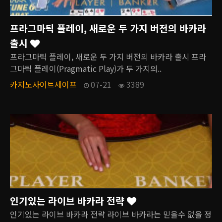
프라그마틱 플레이, 새로운 두 가지 버전의 바카라
출시
프라그마틱 플레이, 새로운 두 가지 버전의 바카라 출시 프라
그마틱 플레이(Pragmatic Play)가 두 가지의..
카지노사이트세이프
07-21
3389
인기있는 라이브 바카라 전략
인기있는 라이브 바카라 전략 라이브 바카라는 믿을수 없을 정