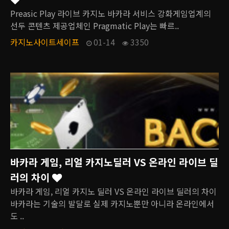
Preasic Play 라이브 카지노 바카라 서비스 강화게임업계의
선두 콘텐츠 제공업체인 Pragmatic Play는 빠르..
카지노사이트세이프
01-14
3350
바카라 게임, 리얼 카지노딜러 VS 온라인 라이브 딜
러의 차이
바카라 게임, 리얼 카지노 딜러 VS 온라인 라이브 딜러의 차이
바카라는 기술의 발달로 실제 카지노뿐만 아니라 온라인에서
도 ..