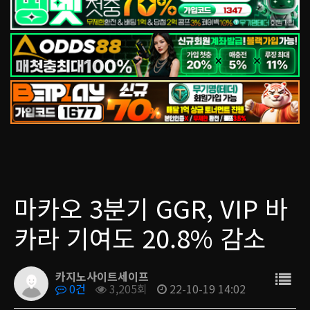
마카오 3분기 GGR, VIP 바
카라 기여도 20.8% 감소
카지노사이트세이프
0건
3,205회
22-10-19 14:02