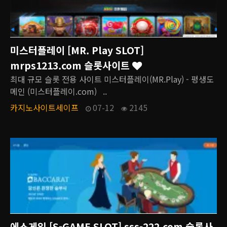
미스터플레이 [MR. Play SLOT]
mrps1213.com 슬롯사이트
최대 규모 슬롯 전용 사이트 미스터플레이(MR.Play) - 평생도
메인 (미스터플레이.com) ..
카지노사이트세이프
07-12
2145
에스게임 [S-GAME SLOT] sss-222.com 슬롯사