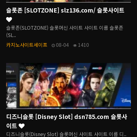
슬롯존 [SLOTZONE] slz136.com/ 슬롯사이트
슬롯존(SLOTZONE) 슬롯머신 사이트 사이트 이름 슬롯존
(SL..
카지노사이트세이프
08-04
1410
디즈니슬롯 [Disney Slot] dsn785.com 슬롯사
이트
디즈니슬롯(Disney Slot) 슬롯머신 사이트 사이트 이름 디..