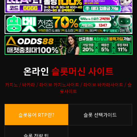
온라인
슬롯머신 사이트
카지노 / 바카라 / 라이브 카지노사이트 / 라이브 바카라사이트 / 슬
롯사이트
슬롯용어 RTP란?
슬롯 선택가이드
슬롯 전략 팁