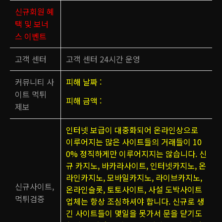
신규회원 혜
택 및 보너
스 이벤트
고객 센터
고객 센터 24시간 운영
커뮤니티 사
피해 날짜 :
이트 먹튀
피해 금액 :
제보
인터넷 보급이 대중화되어 온라인상으로
이루어지는 많은 사이트들의 거래들이 10
0% 정직하게만 이루어지지는 않습니다. 신
규 카지노, 바카라사이트, 인터넷카지노, 온
라인카지노, 모바일카지노, 라이브카지노,
신규사이트,
온라인슬롯, 토토사이트, 사설 도박사이트
먹튀검증
업체는 항상 조심하셔야 합니다. 신규로 생
긴 사이트들이 몇일을 못가서 문을 닫기도