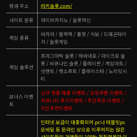
평생 주소
러키슬롯.com/
사이트 분류
라이브카지노 / 슬롯머신
바카라 / 블랙잭 / 룰렛 / 식보 / 드래곤타이
게임 종류
거 / 슬롯게임
프라그마틱 슬롯 / 하바네로 / 마이크로 슬
롯 / 씨큐나인 슬롯 / 플레이썬 / 게임아트 /
게임 솔루션
넷엔트 / 벳소프트 / 플레이스타 / 노리밋시
티
신규 첫충 매충 이벤트 / 오링쿠폰 이벤트 /
보너스 이벤
커뮤니티 후기이벤트 / 주간루징 이벤트 /
트
지인추천이벤트
인터넷 보급이 대중화되어 pc나 테블릿pc
모바일 등 온라인 상으로 이루어지는 많은
사이트들의 거래들이 100% 정직하게만 이