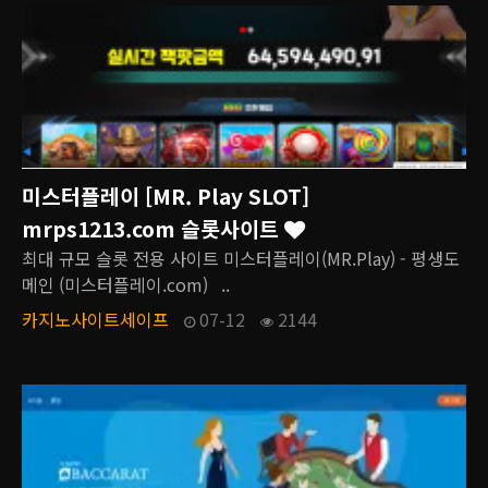
미스터플레이 [MR. Play SLOT]
mrps1213.com 슬롯사이트
최대 규모 슬롯 전용 사이트 미스터플레이(MR.Play) - 평생도
메인 (미스터플레이.com) ..
카지노사이트세이프
07-12
2144