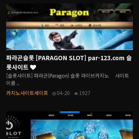
파라곤슬롯 [PARAGON SLOT] par-123.com 슬
롯사이트
[슬롯사이트] 파라곤(Paragon) 슬롯 라이브카지노 사이트
이름 ..
카지노사이트세이프
04-20
1927