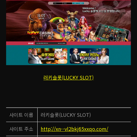
러키슬롯(LUCKY SLOT)
사이트 이름
러키슬롯(LUCKY SLOT)
사이트 주소
http://xn--vl2bkj65xxqo.com/