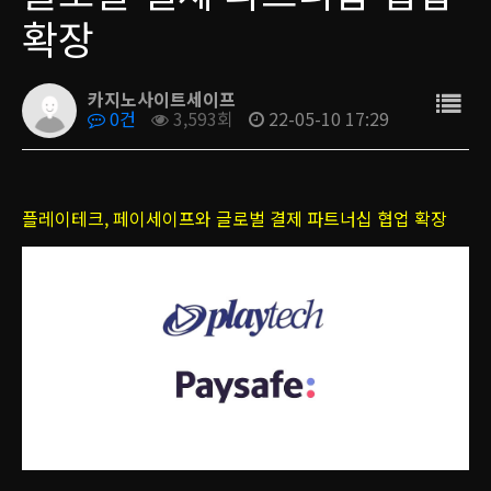
확장
카지노사이트세이프
0건
3,593회
22-05-10 17:29
플레이테크, 페이세이프와 글로벌 결제 파트너십 협업 확장