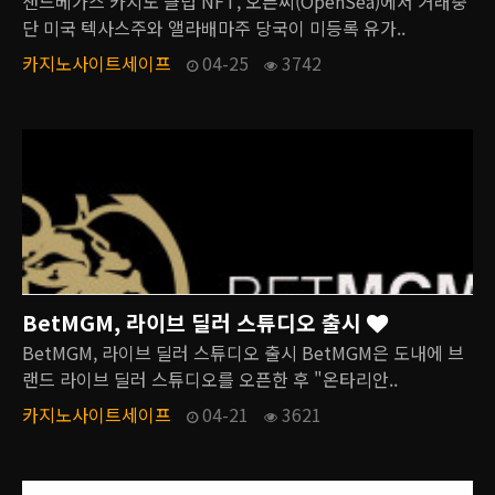
샌드베가스 카지노 클럽 NFT, 오픈씨(OpenSea)에서 거래중
단 미국 텍사스주와 앨라배마주 당국이 미등록 유가..
카지노사이트세이프
04-25
3742
BetMGM, 라이브 딜러 스튜디오 출시
BetMGM, 라이브 딜러 스튜디오 출시 BetMGM은 도내에 브
랜드 라이브 딜러 스튜디오를 오픈한 후 "온타리안..
카지노사이트세이프
04-21
3621