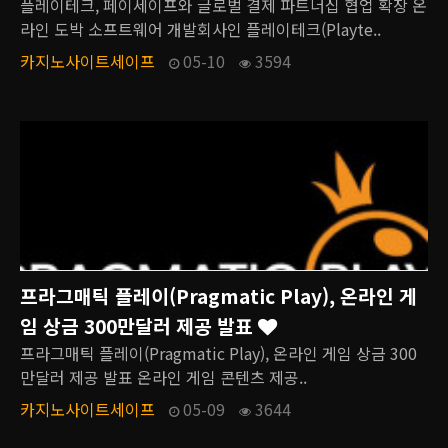
플레이테크, 페이세이프와 글로벌 결제 파트너십 협업 확장 온
라인 도박 소프트웨어 개발회사인 플레이테크(Playte..
카지노사이트세이프
05-10
3594
프라그매틱 플레이(Pragmatic Play), 온라인 게
임 상금 300만달러 제공 발표
프라그매틱 플레이(Pragmatic Play), 온라인 게임 상금 300
만달러 제공 발표 온라인 게임 콘텐츠 제공..
카지노사이트세이프
05-09
3644