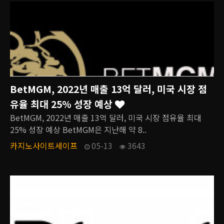
BetMGM, 2022년 매출 13억 달러, 미국 시장 점
유율 최대 25% 성장 예상
BetMGM, 2022년 매출 13억 달러, 미국 시장 점유율 최대
25% 성장 예상 BetMGM은 지난해 약 8..
카지노사이트세이프
05-13
3643