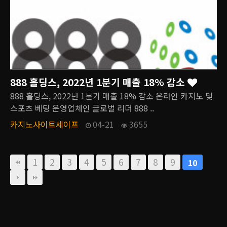
888 홀딩스, 2022년 1분기 매출 18% 감소
888 홀딩스, 2022년 1분기 매출 18% 감소 온라인 카지노 및
스포츠 베팅 운영업체인 글로벌 리더 888 ..
카지노사이트세이프
04-21
3655
1
2
3
4
5
6
7
8
9
10