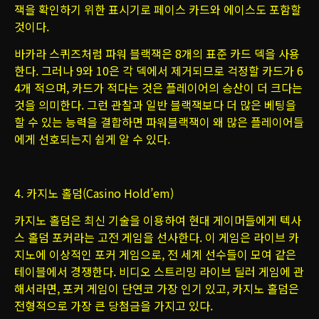
잭을 확인하기 위한 표시기로 페이스 카드와 에이스도 포함할
것이다.
바카라 스퀴즈처럼 파워 블랙잭은 8개의 표준 카드 덱을 사용
한다. 그러나 9와 10은 각 덱에서 제거되므로 걱정할 카드가 6
4개 적으며, 카드가 적다는 것은 플레이어의 승산이 더 크다는
것을 의미한다. 그런 관찰과 일반 블랙잭보다 더 많은 베팅을
할 수 있는 능력을 결합하면 파워블랙잭이 왜 많은 플레이어들
에게 선호되는지 쉽게 알 수 있다.
4. 카지노 홀덤(Casino Hold’em)
카지노 홀덤은 최신 기술을 이용하여 현대 게이머들에게 텍사
스 홀덤 포커라는 고전 게임을 선사한다. 이 게임은 라이브 카
지노에 이상적인 포커 게임으로, 전 세계 선수들이 모여 같은
테이블에서 경쟁한다. 비디오 스트리밍 라이브 딜러 게임에 관
해서라면, 포커 게임이 단연코 가장 인기 있고, 카지노 홀덤은
전형적으로 가장 큰 당첨금을 가지고 있다.