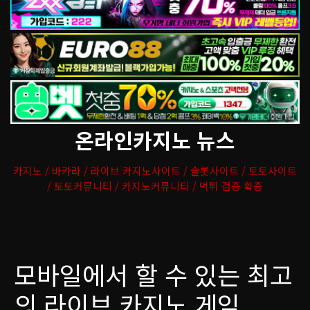
온라인카지노 뉴스
카지노 / 바카라 / 라이브 카지노사이트 / 슬롯사이트 / 토토사이트
/ 토토커뮤니티 / 카지노커뮤니티 / 먹튀 검증 확증
모바일에서 할 수 있는 최고
의 라이브 카지노 게임