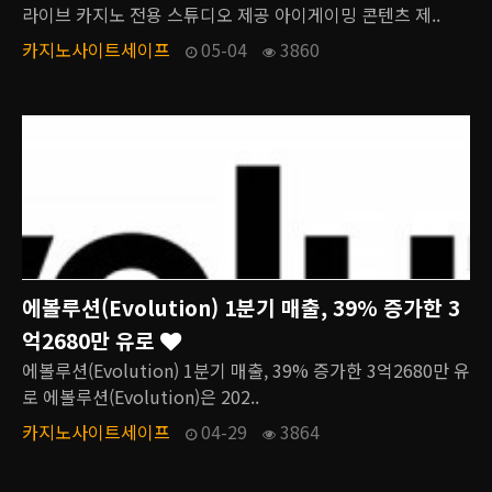
라이브 카지노 전용 스튜디오 제공 아이게이밍 콘텐츠 제..
카지노사이트세이프
05-04
3860
에볼루션(Evolution) 1분기 매출, 39% 증가한 3
억2680만 유로
에볼루션(Evolution) 1분기 매출, 39% 증가한 3억2680만 유
로 에볼루션(Evolution)은 202..
카지노사이트세이프
04-29
3864