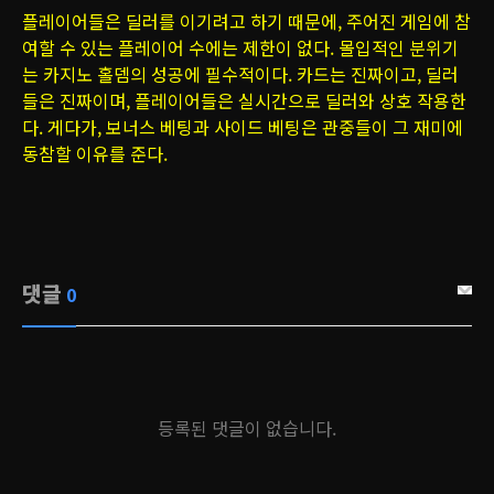
플레이어들은 딜러를 이기려고 하기 때문에, 주어진 게임에 참
여할 수 있는 플레이어 수에는 제한이 없다. 몰입적인 분위기
는 카지노 홀뎀의 성공에 필수적이다. 카드는 진짜이고, 딜러
들은 진짜이며, 플레이어들은 실시간으로 딜러와 상호 작용한
다. 게다가, 보너스 베팅과 사이드 베팅은 관중들이 그 재미에
동참할 이유를 준다.
댓글
0
등록된 댓글이 없습니다.