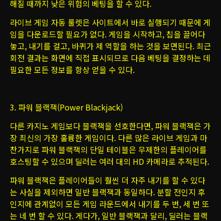
해질 때까지 낮은 위험의 베팅을 할 수 있다.
라이브 게임 자동 룰렛은 사이트에서 바로 실행되기 때문에 게
임을 다운로드할 필요가 없다. 게임을 시작하고, 칩을 끌어다
놓고, 내기를 걸고, 바퀴가 제 역할을 하는 것을 보면된다. 최근
회전 결과는 화면에 직접 표시되므로 다음 베팅을 결정하는 데
필요한 모든 정보를 항상 얻을 수 있다.
3. 파워 블랙잭(Power Blackjack)
다른 카지노 게임보다 블랙잭을 선호한다면, 파워 블랙잭은 가
장 최신의 가장 훌륭한 게임이다. 다른 많은 라이브 게임과 마
찬가지로 파워 블랙잭의 단일 테이블은 무제한의 플레이어를
호스팅할 수 있으며 딜러는 여러 대의 HD 카메라로 추적된다.
파워 블랙잭은 플레이어들이 훨씬 더 자주 내기를 할 수 있다
는 사실을 제외하면 일반 블랙잭과 동일하다. 분할 전인지 후
인지에 관계없이 모든 게임 라운드에서 내기를 두 번, 세 번 또
는 네 번 할 수 있다. 게다가, 일반 블랙잭과 달리, 딜러는 블랙