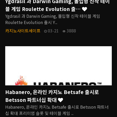
Ygdrasil 과 Darwin Gaming, 몰입형 신작 테이
블 게임 Roulette Evolution 출…
Ygdrasil 과 Darwin Gaming, 몰입형 신작 테이블 게임
Roulette Evolution 출시 Y..
카지노사이트세이프
03-21
3888
Habanero, 온라인 카지노 Betsafe 출시로
Betsson 파트너십 확대
Habanero, 온라인 카지노 Betsafe 출시로 Betsson 파트너
십 확대 프리미엄 슬롯 및 테이블 게임 ..