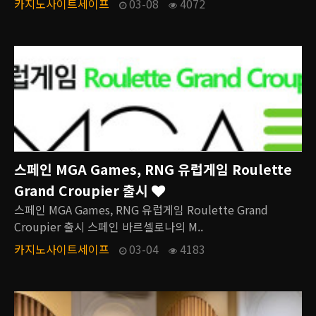
카지노사이트세이프
03-08
4072
스페인 MGA Games, RNG 유럽게임 Roulette
Grand Croupier 출시
스페인 MGA Games, RNG 유럽게임 Roulette Grand
Croupier 출시 스페인 바르셀로나의 M..
카지노사이트세이프
03-04
4183