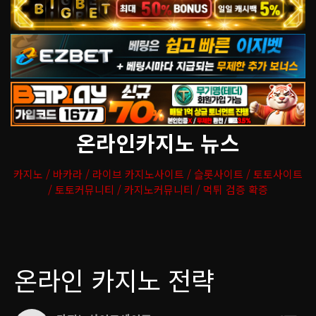
온라인카지노 뉴스
카지노 / 바카라 / 라이브 카지노사이트 / 슬롯사이트 / 토토사이트
/ 토토커뮤니티 / 카지노커뮤니티 / 먹튀 검증 확증
온라인 카지노 전략