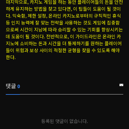
마지막으로, 카지노 게임을 하는 동안 플레이어들의 돈을 안전
하게 유지하는 방법을 찾고 있다면, 이 팁들이 도움이 될 것이
다. 익숙함, 제한 설정, 온라인 카지노로부터의 규칙적인 휴식
등 인지 능력에 잘 맞는 전략을 사용하는 것도 게임에 집중함
으로써 시간이 지남에 따라 승리할 수 있는 기회를 향상시키는
데 도움이 될 것이다. 전반적으로, 이 가이드라인은 온라인 카
지노에 소비하는 돈과 시간을 더 통제하기를 원하는 플레이어
들이 위험과 보상 사이의 적절한 균형을 찾을 수 있도록 해야
한다.
댓글
0
등록된 댓글이 없습니다.