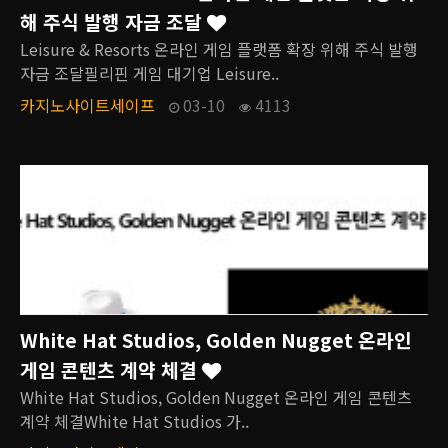
해 주식 발행 자금 조달
Leisure & Resorts 온라인 게임 플랫폼 확장 위해 주식 발행
자금 조달필리핀 게임 대기업 Leisure..
카지노사이트세이프
03-10
4113
White Hat Studios, Golden Nugget 온라인
게임 콘텐츠 계약 체결
White Hat Studios, Golden Nugget 온라인 게임 콘텐츠
계약 체결White Hat Studios 가..