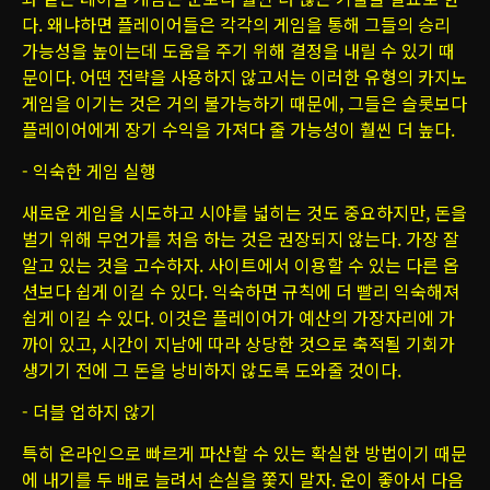
다. 왜냐하면 플레이어들은 각각의 게임을 통해 그들의 승리
가능성을 높이는데 도움을 주기 위해 결정을 내릴 수 있기 때
문이다. 어떤 전략을 사용하지 않고서는 이러한 유형의 카지노
게임을 이기는 것은 거의 불가능하기 때문에, 그들은 슬롯보다
플레이어에게 장기 수익을 가져다 줄 가능성이 훨씬 더 높다.
- 익숙한 게임 실행
새로운 게임을 시도하고 시야를 넓히는 것도 중요하지만, 돈을
벌기 위해 무언가를 처음 하는 것은 권장되지 않는다. 가장 잘
알고 있는 것을 고수하자. 사이트에서 이용할 수 있는 다른 옵
션보다 쉽게 이길 수 있다. 익숙하면 규칙에 더 빨리 익숙해져
쉽게 이길 수 있다. 이것은 플레이어가 예산의 가장자리에 가
까이 있고, 시간이 지남에 따라 상당한 것으로 축적될 기회가
생기기 전에 그 돈을 낭비하지 않도록 도와줄 것이다.
- 더블 업하지 않기
특히 온라인으로 빠르게 파산할 수 있는 확실한 방법이기 때문
에 내기를 두 배로 늘려서 손실을 쫓지 말자. 운이 좋아서 다음