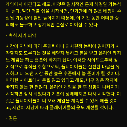
게임에서 이긴다고 해도, 이것은 일시적인 문제 해결일 가능성
이 높다. 일단 더블 업을 시작하면, 단기간에 더 많은 베팅이 손
실될 가능성이 훨씬 높아지기 때문에, 이 기간 동안 어떠한 승
리에도 불구하고 장기적인 손실로 이어질 수 있다.
- 휴식 시기 파악
시간이 지남에 따라 주의력이나 의사결정 능력이 떨어지기 시
작할지도 모른다는 것을 깨닫지 못하고 돈을 받고 온라인 카지
노 게임을 하는 흥분에 빠지기 쉽다. 이러한 사이트로부터 정
기적으로 휴식을 취함으로써, 플레이어들은 신선한 마음을 유
지하고 더 오랜 시간 동안 높은 수준에서 놀 준비가 될 것이다.
이러한 사이트에서 돈을 잃고 있다고 해도, 너무 깊은 적자에
빠지지 않는 한 괜찮다. 온라인 게임을 한 후 상황이 나빠지기
시작하면 잠시 쉬었다가 기분이 상쾌해지면 다시 시작한다. 이
것은 플레이어들이 더 오래 게임을 계속할 수 있게 해줄 것이
고, 시간이 지남에 따라 플레이어들의 운도 개선될 것이다.
- 결론