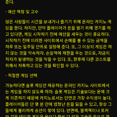
준다.
- 예산 책정 및 고수
많은 사람들이 시간을 보내거나 즐기기 위해 온라인 카지노 게
임을 한다. 하지만, 만약 플레이어가 돈을 벌기 위해 경기를 하
고 있다면, 게임 시작하기 전에 예산을 세우는 것이 중요하다.
시작하기 전에 이러한 사이트에서 손해를 볼 수 있는 금액을
하루 또는 일주일 단위로 설정해 준다. 또, 그 이상의 게임은 하
지 않는 것을 약속하자. 손실액에 제한을 두는 것으로, 자금의
적자가 발생하는 것을 막을 수 있다. 또, 향후에 다른 코스트를
위해서 저축하고 있는 것을 확인할 수 있다.
- 적절한 게임 선택
가능하다면 슬롯 게임만 제공하는 온라인 카지노 사이트에서
는 게임을 하지 않도록 하자. 슬롯 게임은 기술보다는 운에 크
게 의존하기 때문에 카지노로서는 단연코 가장 수익성이 높다.
플레이어들은 단 몇 분 만에 엄청난 돈을 잃을 수 있고, 항상 그
들에게 불리하게 승산이 쌓여 있다. 반면에, 블랙잭이나 포커
와 같은 테이블 게임은 운보다 훨씬 더 많은 기술을 필요로 한