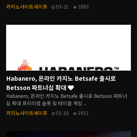
카지노사이트세이프
03-21
3883
Habanero, 온라인 카지노 Betsafe 출시로
Betsson 파트너십 확대
Habanero, 온라인 카지노 Betsafe 출시로 Betsson 파트너
십 확대 프리미엄 슬롯 및 테이블 게임 ..
카지노사이트세이프
03-16
3911