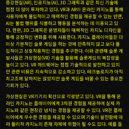
증강현실(AR), 인공지능(AI), 3D 그래픽과 같은 최신 기술에
점점 더 많이 투자하고 있다. VR과 AR이 온라인 카지노를 통해
사용자에게 몰입적이고 매력적인 경험을 제공할 수 있는 반면,
AI는 불법 행위를 식별하고 행동을 분석하는 데 이용되고 있
다. 한편, 3D 그래픽은 운영자들이 매력적인 카지노 디자인을
통해 긍정적인 변화를 위해 사용한다. 카지노 플레이어들은 더
이상 기본적인 슬롯 게임을 하는 것에 만족하지 않고 보다 몰
입적이고 상호작용적인 경험을 추구한다. 이와 관련해 슬롯 개
발사들은 가상현실(VR) 기술을 활용해 슬롯게임의 복잡성을
높이고 있다. VR 하드웨어는 점점 기술적으로 발전하고 있지
만 관련 비용은 지속적으로 감소하고 있다. 테크놀로지가 아직
최고조에 달하지는 않았지만 슬롯 게임을 바꿀 수 있는 중요한
기회가 있다.
가상현실은 VR기기의 확산으로 각광받고 있다. VR을 통해 온
라인 카지노는 플레이어에게 3차원 경험을 제공하여 실제 카
지노와 같은 현장감 넘치는 경험을 제공할 수 있다. VR은 플레
이어에게 무수한 경험을 제공할 수 있으며 기술이 발전함에 따
라 물리적 카지노의 존재 자체에 위협이 될 수도 있다. 예를 들