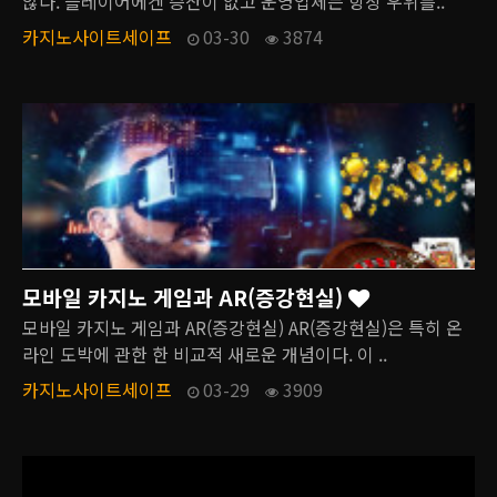
않다. 플레이어에겐 승산이 없고 운영업체는 항상 우위를..
카지노사이트세이프
03-30
3874
모바일 카지노 게임과 AR(증강현실)
모바일 카지노 게임과 AR(증강현실) AR(증강현실)은 특히 온
라인 도박에 관한 한 비교적 새로운 개념이다. 이 ..
카지노사이트세이프
03-29
3909