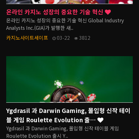
온라인 카지노 성장의 중요한 기술 혁신
온라인 카지노 성장의 중요한 기술 혁신 Global Industry
Analysts Inc.(GIA)가 발행한 새..
카지노사이트세이프
03-22
3812
Ygdrasil 과 Darwin Gaming, 몰입형 신작 테이
블 게임 Roulette Evolution 출…
Ygdrasil 과 Darwin Gaming, 몰입형 신작 테이블 게임
Roulette Evolution 출시 Y..