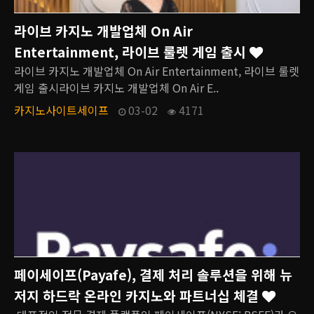
라이브 카지노 개발업체 On Air
Entertainment, 라이브 룰렛 게임 출시
라이브 카지노 개발업체 On Air Entertainment, 라이브 룰렛
게임 출시라이브 카지노 개발업체 On Air E..
카지노사이트세이프
03-02
4171
페이세이프(Payafe), 결제 처리 솔루션을 위해 뉴
저지 하드락 온라인 카지노와 파트너십 체결