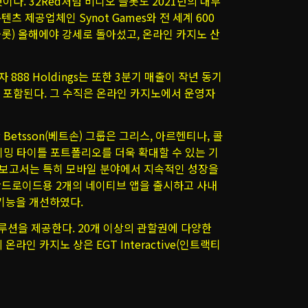
것이다. 32Red처럼 비디오 슬롯도 2021년의 대부
 제공업체인 Synot Games와 전 세계 600
 슬롯) 올해에야 강세로 돌아섰고, 온라인 카지노 산
 888 Holdings는 또한 3분기 매출이 작년 동기
 포함된다. 그 수직은 온라인 카지노에서 운영자
Betsson(베트손) 그룹은 그리스, 아르헨티나, 콜
게이밍 타이틀 포트폴리오를 더욱 확대할 수 있는 기
분기 보고서는 특히 모바일 분야에서 지속적인 성장을
 안드로이드용 2개의 네이티브 앱을 출시하고 사내
기능을 개선하였다.
솔루션을 제공한다. 20개 이상의 관할권에 다양한
인 카지노 상은 EGT Interactive(인트랙티