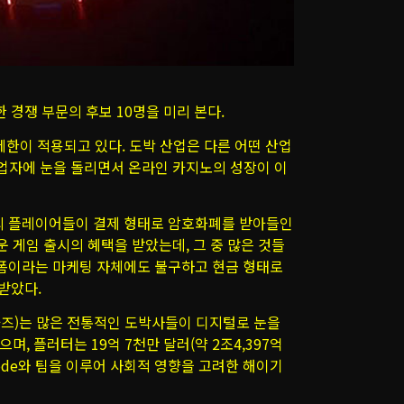
한 경쟁 부문의 후보 10명을 미리 본다.
제한이 적용되고 있다. 도박 산업은 다른 어떤 산업
업자에 눈을 돌리면서 온라인 카지노의 성장이 이
만 명의 플레이어들이 결제 형태로 암호화폐를 받아들인
 게임 출시의 혜택을 받았는데, 그 중 많은 것들
플랫폼이라는 마케팅 자체에도 불구하고 현금 형태로
받았다.
포커스타즈)는 많은 전통적인 도박사들이 디지털로 눈을
며, 플러터는 19억 7천만 달러(약 2조4,397억
ode와 팀을 이루어 사회적 영향을 고려한 해이기