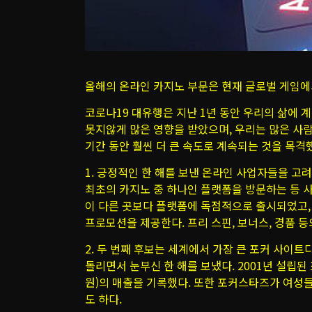
올해의 온라인 카지노 부문은 현재 글로벌 게임에서 가
코로나19 대유행은 지난 1년 동안 우리의 삶에 
못지않게 많은 영향을 받았으며, 우리는 많은 사
기간 동안 훨씬 더 큰 속도로 계속되는 것을 목격
1. 긍정적인 한 해를 보낸 온라인 사업자들을 고려할
최초의 카지노 중 하나인 플랫폼을 방문하는 등 사
이 다른 곳보다 플랫폼에 독점적으로 출시되었고, 
프로모션을 제공한다. 프리 스핀, 보너스, 경품 등
2. 두 번째 후보는 세계에서 가장 큰 포커 사이트다.
돌리면서 눈부신 한 해를 보냈다. 2001년 설립된 
원)의 매출을 기록했다. 또한 포커스타즈가 여성들
도 하다.