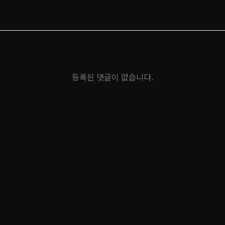
등록된 댓글이 없습니다.