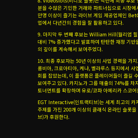
8. Videoslots(비디오 슬롯)은 작년에 최종 
분을 수많은 기민한 거래와 파트너십으로 시장에서 입
만명 이상이 즐기는 라이브 게임 제공업체인 BetGa
업에서 다년간의 경험을 잘 활용하고 있다.
9. 마지막 두 번째 후보는 William Hill(월
대비 7% 증가했다고 발표하여 탄탄한 재정 기반
의 깊이를 계속해서 보여주었다.
10. 최종 후보자는 50년 이상의 사업 경력을 가지
롬비아, 크로아티아, 케냐, 벨라루스 등지에서 사업
회를 잡았는데, 이 플랫폼은 플레이어들이 즐길 수 
보여주고 있다. 카지노가 그룹 매출의 74%를 차
토너먼트를 확장하며 유로/코파 아메리카 스코어를
EGT Interactive(인트랙티브)는 세계 최
주제를 가진 200개 이상의 클래식 온라인 슬롯을 가
브)가 후원한다.