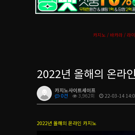
카지노 / 바카라 / 라
2022년 올해의 온라
카지노사이트세이프
0건
3,962회
22-03-14 14:
2022년 올해의 온라인 카지노