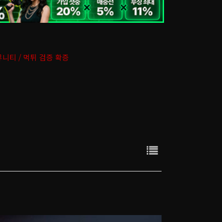
뮤니티 / 먹튀 검증 확증