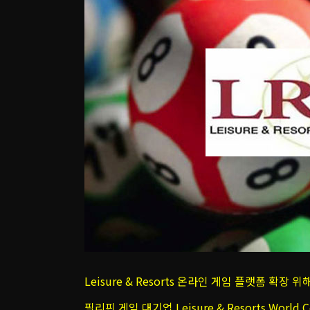
Leisure & Resorts 온라인 게임 플랫폼 확장 
필리핀 게임 대기업 Leisure & Resorts Wo