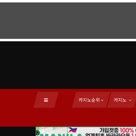
카지노순위
카지노