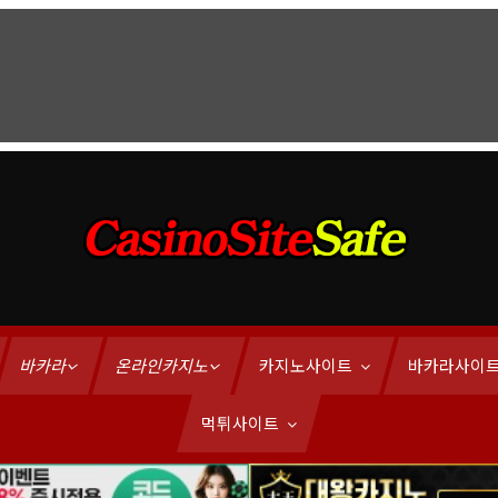
바카라
온라인카지노
카지노사이트
바카라사이
먹튀사이트