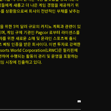
 고객들에게 새롭고 더 나은 게임 경험을 제공하기 위
일부를 상환함으로써 회사의 전반적인 부채를 낮추는
섬을 위한 5억 달러 규모의 카지노 계획과 관련이 있
, 게임 규제 기관인 Pagcor 로부터 라이센스를
 사용자를 위한 새로운 소매 및 온라인 스포츠북 출시
포츠 베팅 인증을 받은 회사이다. 이번 투자로 강력한
 World Corporation(LRWC)은 필리핀에
관련하여 수행되는 활동의 관리 및 운영을 포함하는
게임 시장에 진출하고 있다.