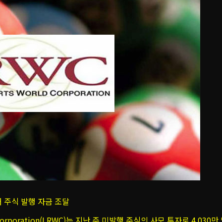
위해 주식 발행 자금 조달
rld Corporation(LRWC)는 지난 주 미발행 주식의 사모 투자로 4