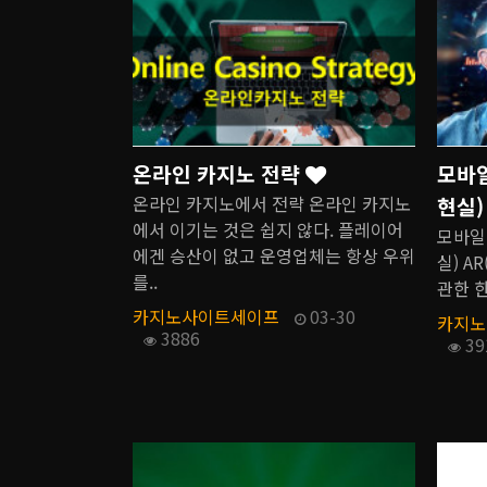
온라인 카지노 전략
모바일
온라인 카지노에서 전략 온라인 카지노
현실
에서 이기는 것은 쉽지 않다. 플레이어
모바일
에겐 승산이 없고 운영업체는 항상 우위
실) A
를..
관한 한
카지노사이트세이프
03-30
카지노
3886
39