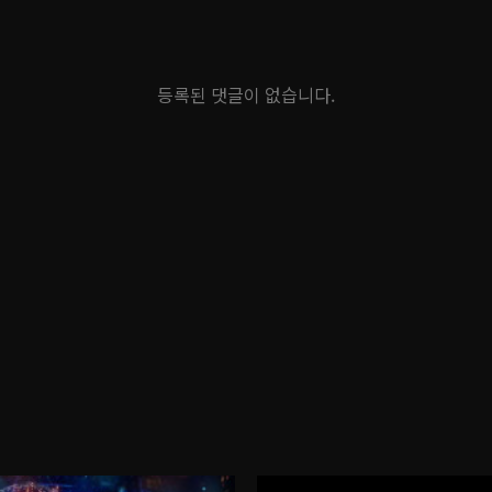
등록된 댓글이 없습니다.