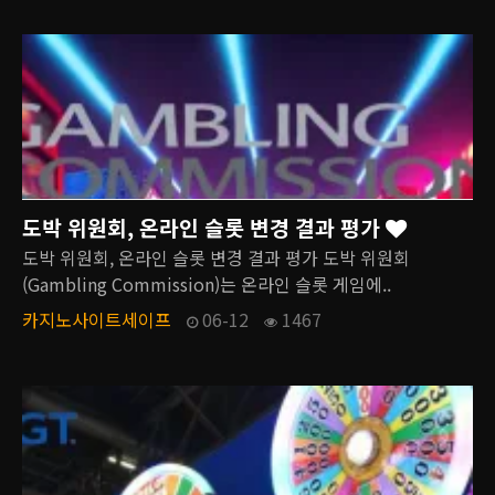
도박 위원회, 온라인 슬롯 변경 결과 평가
도박 위원회, 온라인 슬롯 변경 결과 평가 도박 위원회
(Gambling Commission)는 온라인 슬롯 게임에..
카지노사이트세이프
06-12
1467