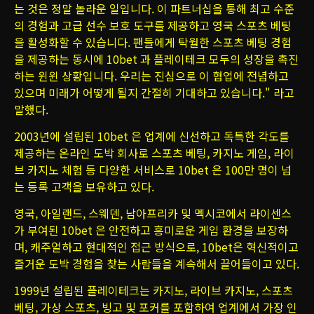
는 것은 정말 놀라운 일입니다. 이 파트너십을 통해 최고 수준
의 경험과 고급 선수 보호 도구를 제공하고 영국 스포츠 베팅
을 활성화할 수 있습니다. 팬들에게 탁월한 스포츠 베팅 경험
을 제공하는 동시에 10bet 과 플레이테크 모두의 성장을 촉진
하는 윈윈 상황입니다. 우리는 진심으로 이 협업에 전념하고
있으며 미래가 어떻게 될지 간절히 기대하고 있습니다." 라고
말했다.
2003년에 설립된 10bet 은 업계에 신선하고 독특한 각도를
제공하는 온라인 도박 회사로 스포츠 베팅, 카지노 게임, 라이
브 카지노 체험 등 다양한 서비스로 10bet 은 100만 명이 넘
는 등록 고객을 보유하고 있다.
영국, 아일랜드, 스웨덴, 남아프리카 및 멕시코에서 라이센스
가 부여된 10bet 은 안전하고 흥미로운 게임 환경을 보장하
며, 캐주얼하고 현대적인 접근 방식으로, 10bet은 혁신적이고
즐거운 도박 경험을 찾는 사람들을 계속해서 끌어들이고 있다.
1999년 설립된 플레이테크는 카지노, 라이브 카지노, 스포츠
베팅, 가상 스포츠, 빙고 및 포커를 포함하여 업계에서 가장 인