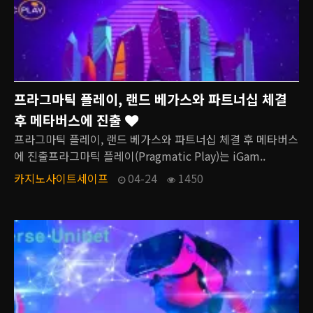
프라그마틱 플레이, 랜드 베가스와 파트너십 체결
후 메타버스에 진출
프라그마틱 플레이, 랜드 베가스와 파트너십 체결 후 메타버스
에 진출프라그마틱 플레이(Pragmatic Play)는 iGam..
카지노사이트세이프
04-24
1450