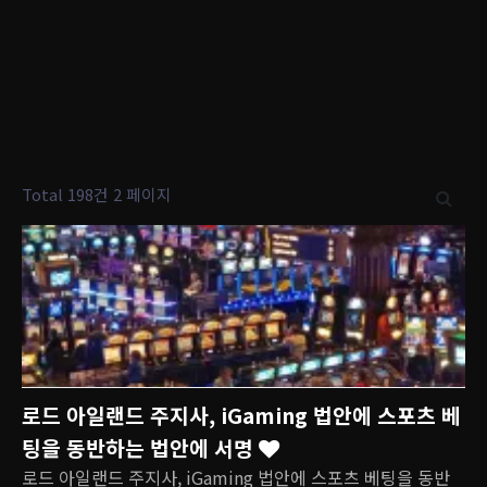
Total 198건
2 페이지
로드 아일랜드 주지사, iGaming 법안에 스포츠 베
팅을 동반하는 법안에 서명
로드 아일랜드 주지사, iGaming 법안에 스포츠 베팅을 동반