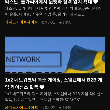
와즈단, 불가리아에서 윈벳과 협력 입지 확대
와즈단, 불가리아에서 윈벳과 협력 입지 확대 2009년 설립되
어 슬롯, 테이블, 캐주얼 게임 등, 온라인 카지노 ..
카지노사이트세이프
05-31
1498
1x2 네트워크와 핵소 게이밍, 스웨덴에서 B2B 게
임 라이선스 획득
1x2 네트워크와 핵소 게이밍, 스웨덴에서 B2B 게임 라이선스
획득 1x2 네트워크는 스웨덴 도박청(SGA)으로..
카지노사이트세이프
05-22
1449