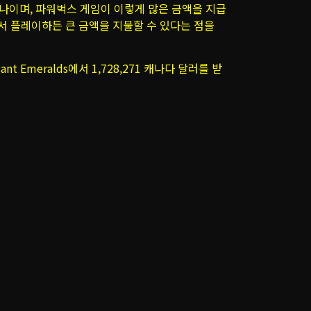
중 하나이며, 파워벅스 게임이 이렇게 많은 금액을 지급
서 플레이하든 큰 금액을 지불할 수 있다는 점을
Emeralds에서 1,728,271 캐나다 달러를 받