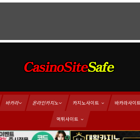
바카라
온라인카지노
카지노사이트
바카라사이
먹튀사이트