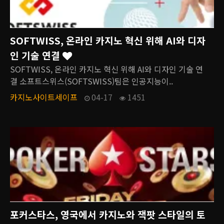
SOFTWISS, 온라인 카지노 혁신 위해 AI와 디자
인 기술 연결
SOFTWISS, 온라인 카지노 혁신 위해 AI와 디자인 기술 연
결 소프트스위스(SOFTSWISS)팀은 인공지능이..
카지노사이트세이프
04-17
1451
포커스타스, 영국에서 카지노와 잭팟 스타일의 토