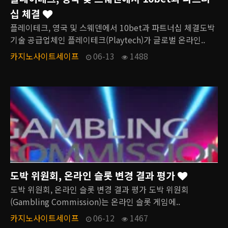
십 체결
플레이테크, 영국 및 스웨덴에서 10bet과 파트너십 체결도박
기술 공급업체인 플레이테크(Playtech)가 글로벌 온라인..
카지노사이트세이프
06-13
1488
도박 위원회, 온라인 슬롯 변경 결과 평가
도박 위원회, 온라인 슬롯 변경 결과 평가 도박 위원회
(Gambling Commission)는 온라인 슬롯 게임에..
카지노사이트세이프
06-12
1467