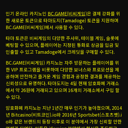
인기 온라인 카지노인
BC.GAME(비씨게임)
은 결제 강화를 위
한 새로운 토큰으로 타마도지(Tamadoge) 토큰을 지원하며
BC.GAME(비씨게임)에서 사용할 수 있다.
타마 토큰은 비씨게임의 다양한 주사위, 테이블 게임, 슬롯에
베팅할 수 있으며, 플레이어는 지정된 통화로 상금을 입금 및
인출할 수 있고 Tamadoge에서 크레딧을 구매할 수 있다.
BC.GAME(비씨게임) 카지노는 자주 방문하는 플레이어를 위
한 VIP 프로그램을 비롯하여 다양한 보너스와 프로모션을 제
공하며 안전하고 즐거운 게임 경험과 공정한 결과를 제공하는
신뢰성으로 유명하다. 타마도지는 4일 현재 암호화폐 거래소
에서 약 26원에 거래되고 있으며 16개의 거래소에서 구입 할
수 있다.
암호화폐 카지노는 지난 1년간 매우 인기가 높아졌으며, 2014
년 Bitcasino(비트코인).io와 2016년 Sportsbet(스포츠벳).i
o와 같은 브랜드의 등장 이후로 이 분야에서 가장 신뢰할 만한