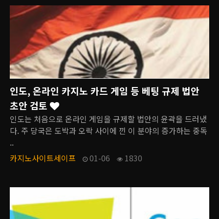
인도, 온라인 카지노 카드 게임 등 베팅 규제 법안
초안 검토
인도는 처음으로 온라인 게임을 규제할 법안의 윤곽을 드러냈
다. 주 당국은 도박과 오락 사이에 낀 이 분야의 증가하는 중독
..
카지노사이트세이프
01-06
1830