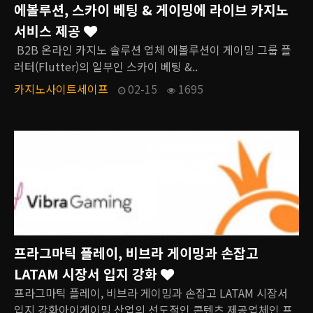
에볼루션, 스카이 베팅 & 게이밍에 라이브 카지노
서비스 제공
B2B 온라인 카지노 솔루션 업체 에볼루션이 게이밍 그룹 플
러터(Flutter)의 일부인 스카이 베팅 &..
카지노사이트세이프
02-15
1695
프라그마틱 플레이, 비브라 게이밍과 손잡고
LATAM 시장서 입지 강화
프라그마틱 플레이, 비브라 게이밍과 손잡고 LATAM 시장서
입지 강화아이게이밍 산업의 선도적인 콘텐츠 제공업체인 프