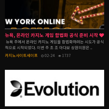
뉴욕, 온라인 카지노 게임 합법화 공식 준비 시작
뉴욕 주에서 온라인 카지노 게임을 합법화하려는 시도가 공식
적으로 시작되었다. 이번 주 초 조 아다보 상원의원은 ..
카지노사이트세이프
02-24
1737