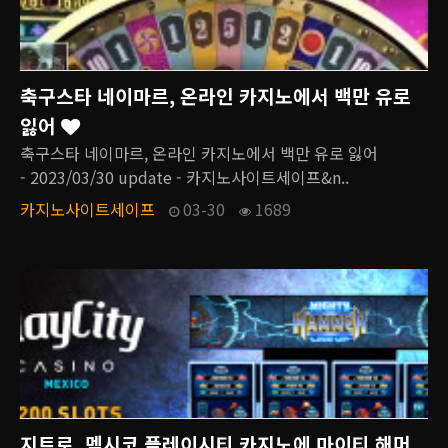
축구스타 네이마르, 온라인 카지노에서 백만 유로
잃어
축구스타 네이마르, 온라인 카지노에서 백만 유로 잃어
- 2023/03/30 update - 카지노사이트세이프&n..
카지노사이트세이프
03-30
1689
지트로, 멕시코 플레이시티 카지노에 마이티 해머