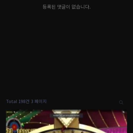
등록된 댓글이 없습니다.
Total 198건
3 페이지