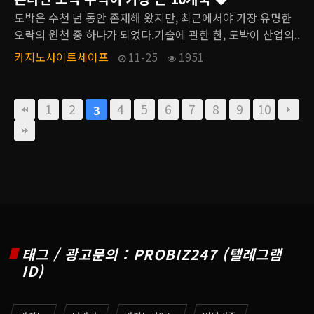
도박은 수천 년 동안 존재해 왔지만, 최근에서야 가장 유명한
오락의 원천 중 하나가 되었다.기술에 관한 한, 도박이 산업의..
카지노사이트세이프
11-25
1951
1
2
4
5
6
7
8
9
10
3
태그 / 광고문의 : PROBIZ247 (텔레그램
ID)