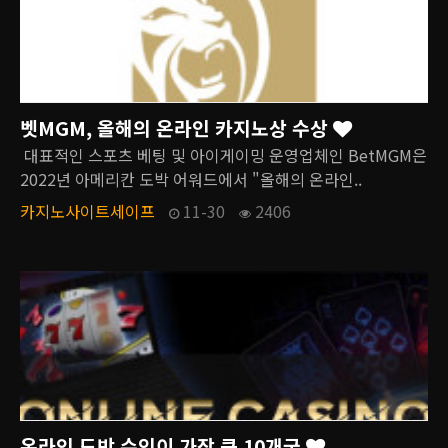
벳MGM, 올해의 온라인 카지노상 수상
대표적인 스포츠 베팅 및 아이게이밍 운영업체인 BetMGM은
2022년 아메리칸 도박 어워드에서 "올해의 온라인..
카지노사이트세이프
11-30
2406
온라인 도박 수익이 가장 큰 10개국