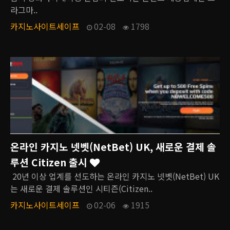
라그마..
카지노사이트세이프
02-08
1798
온라인 카지노 넷벳(NetBet) UK, 새로운 결제 솔
루션 Citizen 출시
20년 이상 업계를 선도하는 온라인 카지노 넷벳(NetBet) UK
는 새로운 결제 솔루션인 시티즌(Citizen..
카지노사이트세이프
02-06
1915