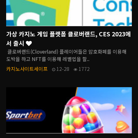
가상 카지노 게임 플랫폼 클로버랜드, CES 2023에
서 출시
클로버랜드(Cloverland) 플레이어들은 암호화폐를 이용해
도박을 하고 NFT를 이용해 레벨업을 할..
카지노사이트세이프
12-28
1772