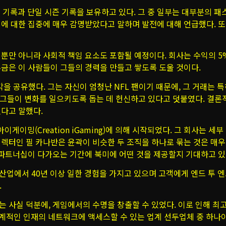
스 기록과 단일 시즌 기록을 보유하고 있다. 그 중 일부는 대부분의 패
에 대한 집중에 매우 감명받았다고 말하며 발전에 대해 언급했다. 또
 뿐만 아니라 사회적 책임 요소도 포함될 예정이다. 회사는 수익의 
금은 이 사람들이 그들의 경력을 만들고 쌓도록 도울 것이다.
생각을 공유했다. 그는 자신이 엄청난 NFL 팬이기 때문에, 그 거래는 
그들이 변화를 일으키도록 돕는 데 헌신하고 있다고 덧붙였다. 결론적으
있다고 말했다.
이밍(Creation iGaming)에 의해 시작되었다. 그 회사는 
렉터인 필 카나반은 윤곽이 비슷한 두 조직을 하나로 묶는 것은 매우 
 이 파트너십이 다가오는 기간에 북미에 어떤 것을 제공할지 기대하고 
업에서 40년 이상 일한 경험을 가지고 있으며 고객에게 엔드 투 엔
.
 사실 덕분에, 게임에서의 수명을 창출할 수 있었다. 이로 인해 최
 세계적인 인재의 네트워크에 액세스할 수 있는 업계 선두업체 중 하나