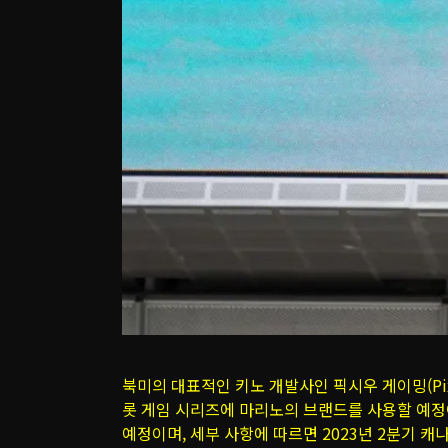
북미의 대표적인 키노 개발사인 픽시우 게이밍(Pixi
롯 게임 시리즈에 마리노의 브랜드를 사용할 예정이
예정이며, 세부 사항에 따르면 2023년 2분기 캐