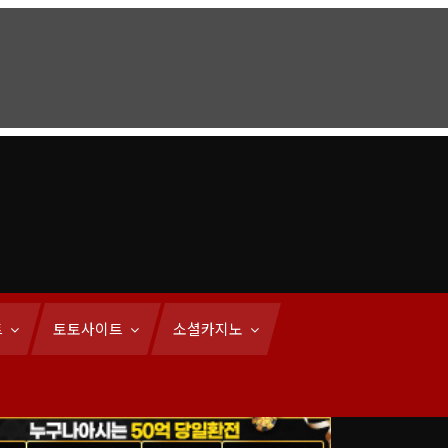
트
토토사이트
소셜카지노