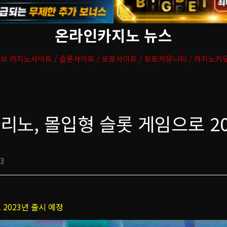
온라인카지노 뉴스
이브 카지노사이트 / 슬롯사이트 / 토토사이트 / 토토커뮤니티 / 카지노커
리노, 몰입형 슬롯 게임으로 20
03
2023년 출시 예정