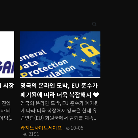
임 시장
영국의 온라인 도박, EU 준수가
폐기됨에 따라 더욱 복잡해져
 진입
영국의 온라인 도박, EU 준수가 폐기됨
자 테
에 따라 더욱 복잡해져 영국은 현재 유
밍(..
럽연합(EU) 회원국에서 탈퇴를 계속..
카지노사이트세이프
10-05
2191