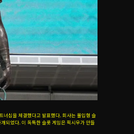
)와 파트너십을 체결했다고 발표했다. 회사는 몰입형 슬
중개되었다. 이 독특한 슬롯 게임은 픽시우가 만들