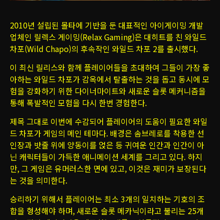
2010년 설립된 몰타에 기반을 둔 대표적인 아이게이밍 개발
업체인 릴렉스 게이밍(Relax Gaming)은 대히트를 친 와일드
차포(Wild Chapo)의 후속작인 와일드 차포 2를 출시했다.
이 최신 릴리스와 함께 플레이어들을 초대하여 그들이 가장 좋
아하는 와일드 차포가 감옥에서 탈출하는 것을 돕고 동시에 모
험을 강화하기 위한 다이너마이트와 새로운 슬롯 메커니즘을
통해 폭발적인 모험을 다시 한번 경험한다.
제목 그대로 이번에 수감되어 플레이어의 도움이 필요한 와일
드 차포가 게임의 메인 테마다. 배경은 솜브레로를 착용한 선
인장과 밧줄 위에 양동이를 얹은 등 귀여운 인간과 인간이 아
닌 캐릭터들이 가득한 애니메이션 세계를 그리고 있다. 하지
만, 그 게임은 유머러스한 면에 있고, 이것은 재미가 보장된다
는 것을 의미한다.
승리하기 위해서 플레이어는 최소 3개의 일치하는 기호의 조
합을 형성해야 하며, 새로운 슬롯 메카닉이라고 불리는 25개