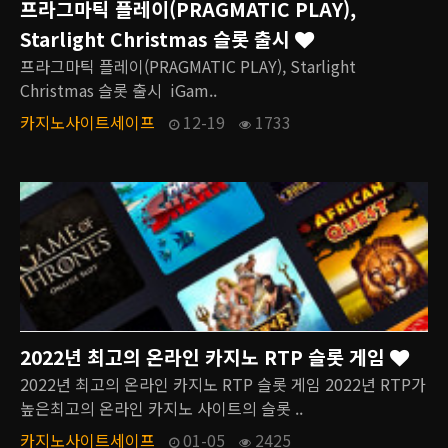
프라그마틱 플레이(PRAGMATIC PLAY),
Starlight Christmas 슬롯 출시
프라그마틱 플레이(PRAGMATIC PLAY), Starlight
Christmas 슬롯 출시 iGam..
카지노사이트세이프
12-19
1733
2022년 최고의 온라인 카지노 RTP 슬롯 게임
2022년 최고의 온라인 카지노 RTP 슬롯 게임 2022년 RTP가
높은최고의 온라인 카지노 사이트의 슬롯 ..
카지노사이트세이프
01-05
2425