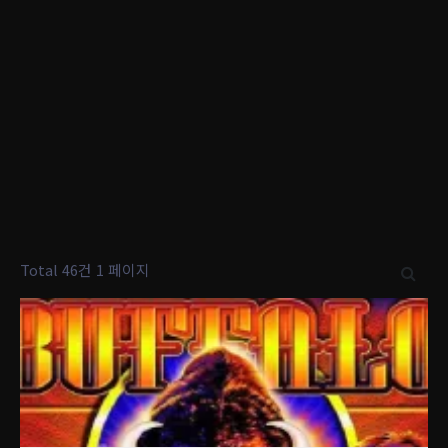
Total 46건
1 페이지