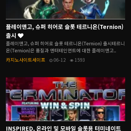
플레이앤고, 슈퍼 히어로 슬롯 테르니온(Ternion)
출시
플레이앤고, 슈퍼 히어로 슬롯 테르니온(Ternion) 출시테르니
온(Ternion)은 품질과 엔터테인먼트에 대한 플레이앤고..
카지노사이트세이프
06-12
1593
INSPIRED, 온라인 및 모바일 슬롯용 터미네이트