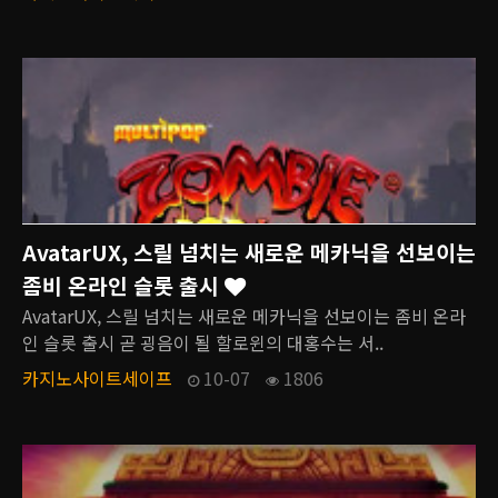
AvatarUX, 스릴 넘치는 새로운 메카닉을 선보이는
좀비 온라인 슬롯 출시
AvatarUX, 스릴 넘치는 새로운 메카닉을 선보이는 좀비 온라
인 슬롯 출시 곧 굉음이 될 할로윈의 대홍수는 서..
카지노사이트세이프
10-07
1806