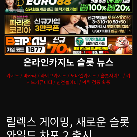
온라인카지노 슬롯 뉴스
카지노 / 바카라 / 라이브카지노 / 모바일카지노 / 슬롯사이트 / 카
지노커뮤니티 / 안전놀이터 / 먹튀 검증 확증
릴렉스 게이밍, 새로운 슬롯
와일드 차포 2 출시