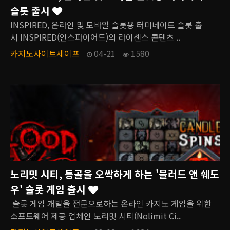
슬롯 출시
INSPIRED, 온라인 및 모바일 슬롯용 터미네이트 슬롯 출
시 INSPIRED(인스파이어드)의 라이센스 콘텐츠 ..
카지노사이트세이프
04-21
1580
노리밋 시티, 등골을 오싹하게 하는 '블러드 앤 쉐도
우' 슬롯 게임 출시
슬롯 게임 개발을 전문으로하는 온라인 카지노 게임을 위한
소프트웨어 제공 업체인 노리밋 시티(Nolimit Ci..