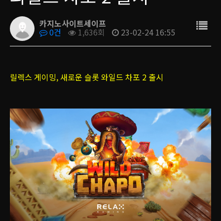
카지노사이트세이프
0건
1,636회
23-02-24 16:55
릴렉스 게이밍, 새로운 슬롯 와일드 차포 2 출시