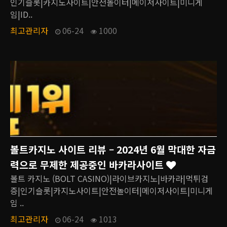
인기슬롯|카지노사이트|안전놀이터|메이저사이트|미니게
임|ID..
최고관리자
06-24
1000
볼트카지노 사이트 리뷰 – 2024년 6월 막대한 자금
력으로 무제한 제공중인 바카라사이트
볼트 카지노 (BOLT CASINO)|라이브카지노|바카라|먹튀검
증|인기슬롯|카지노사이트|안전놀이터|메이저사이트|미니게
임 ..
최고관리자
06-24
1013