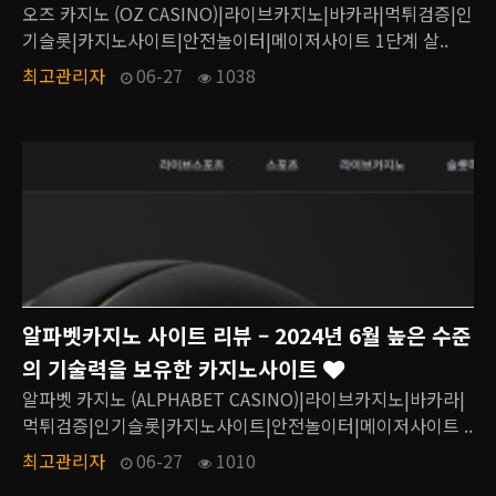
오즈 카지노 (OZ CASINO)|라이브카지노|바카라|먹튀검증|인
기슬롯|카지노사이트|안전놀이터|메이저사이트 1단계 살..
최고관리자
06-27
1038
알파벳카지노 사이트 리뷰 – 2024년 6월 높은 수준
의 기술력을 보유한 카지노사이트
알파벳 카지노 (ALPHABET CASINO)|라이브카지노|바카라|
먹튀검증|인기슬롯|카지노사이트|안전놀이터|메이저사이트 ..
최고관리자
06-27
1010