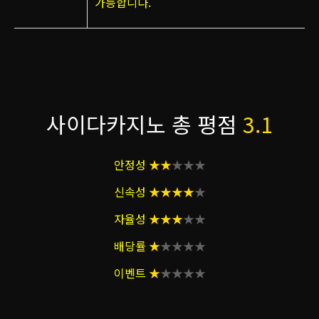
가능합니다.
사이다카지노 총 평점
3.1
안정성
★★
★★★
신속성
★★★★
★
자율성
★★★
★★
배당률
★
★★★★
이벤트
★
★★★★