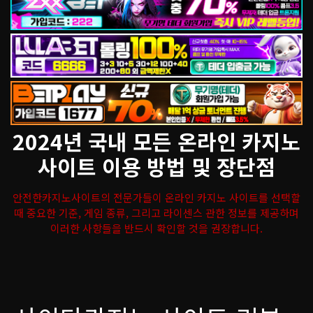
2024년 국내 모든 온라인 카지노
사이트 이용 방법 및 장단점
안전한카지노사이트의 전문가들이 온라인 카지노 사이트를 선택할
때 중요한 기준, 게임 종류, 그리고 라이센스 관한 정보를 제공하며
이러한 사항들을 반드시 확인할 것을 권장합니다.