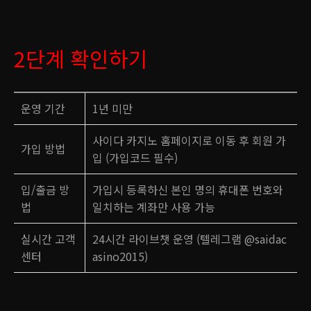
2단계 확인하기
운영 기간
1년 미만
사이다 카지노 홈페이지로 이동 후 회원 가
가입 방법
입 (가입코드 필수)
입/출금 방
가입시 등록하신 본인 명의 휴대폰 번호와
법
일치하는 계좌만 사용 가능
실시간 고객
24시간 라이브챗 운영 (텔레그램 @saidac
센터
asino2015)