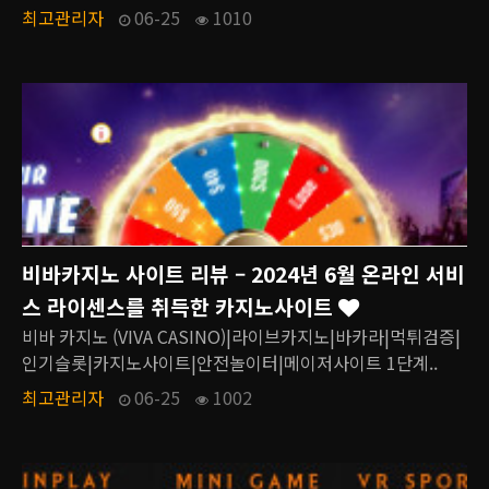
최고관리자
06-25
1010
비바카지노 사이트 리뷰 – 2024년 6월 온라인 서비
스 라이센스를 취득한 카지노사이트
비바 카지노 (VIVA CASINO)|라이브카지노|바카라|먹튀검증|
인기슬롯|카지노사이트|안전놀이터|메이저사이트 1단계..
최고관리자
06-25
1002