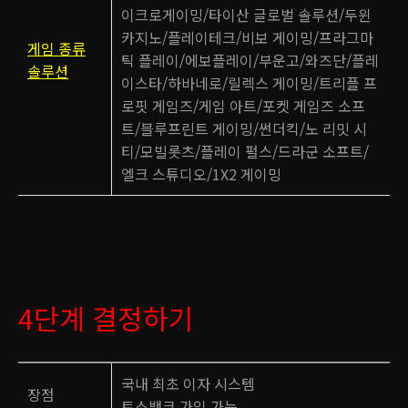
이크로게이밍/타이산 글로벌 솔루션/두윈
카지노/플레이테크/비보 게이밍/프라그마
게임 종류
틱 플레이/에보플레이/부운고/와즈단/플레
솔루션
이스타/하바네로/릴렉스 게이밍/트리플 프
로핏 게임즈/게임 아트/포켓 게임즈 소프
트/블루프린트 게이밍/썬더킥/노 리밋 시
티/모빌롯츠/플레이 펄스/드라군 소프트/
엘크 스튜디오/1X2 게이밍
4단계 결정하기
국내 최초 이자 시스템
장점
토스뱅크 가입 가능