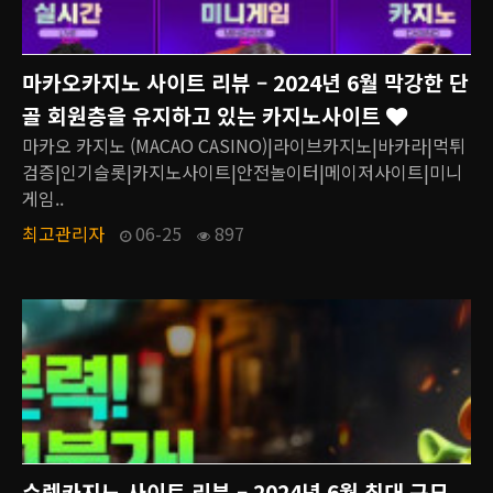
마카오카지노 사이트 리뷰 – 2024년 6월 막강한 단
골 회원층을 유지하고 있는 카지노사이트
마카오 카지노 (MACAO CASINO)|라이브카지노|바카라|먹튀
검증|인기슬롯|카지노사이트|안전놀이터|메이저사이트|미니
게임..
최고관리자
06-25
897
슈렉카지노 사이트 리뷰 – 2024년 6월 최대 규모