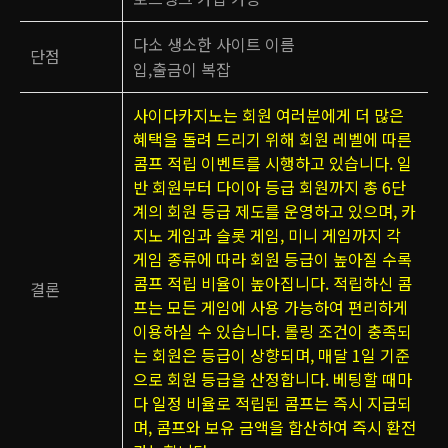
다소 생소한 사이트 이름
단점
입,출금이 복잡
사이다카지노는 회원 여러분에게 더 많은
혜택을 돌려 드리기 위해 회원 레벨에 따른
콤프 적립 이벤트를 시행하고 있습니다. 일
반 회원부터 다이아 등급 회원까지 총 6단
계의 회원 등급 제도를 운영하고 있으며, 카
지노 게임과 슬롯 게임, 미니 게임까지 각
게임 종류에 따라 회원 등급이 높아질 수록
콤프 적립 비율이 높아집니다. 적립하신 콤
결론
프는 모든 게임에 사용 가능하여 편리하게
이용하실 수 있습니다. 롤링 조건이 충족되
는 회원은 등급이 상향되며, 매달 1일 기준
으로 회원 등급을 산정합니다. 베팅할 때마
다 일정 비율로 적립된 콤프는 즉시 지급되
며, 콤프와 보유 금액을 합산하여 즉시 환전