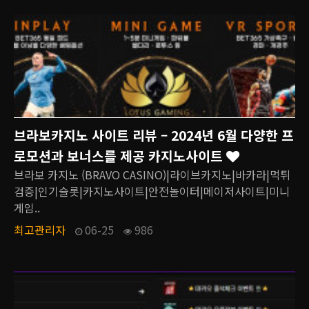
브라보카지노 사이트 리뷰 – 2024년 6월 다양한 프
로모션과 보너스를 제공 카지노사이트
브라보 카지노 (BRAVO CASINO)|라이브카지노|바카라|먹튀
검증|인기슬롯|카지노사이트|안전놀이터|메이저사이트|미니
게임..
최고관리자
06-25
986