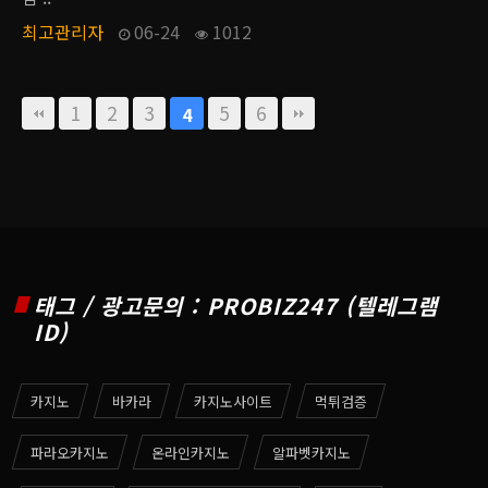
최고관리자
06-24
1012
1
2
3
5
6
4
태그 / 광고문의 : PROBIZ247 (텔레그램
ID)
카지노
바카라
카지노사이트
먹튀검증
파라오카지노
온라인카지노
알파벳카지노