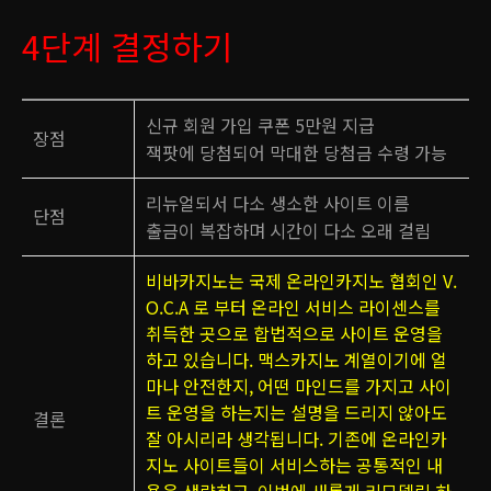
4단계 결정하기
신규 회원 가입 쿠폰 5만원 지급
장점
잭팟에 당첨되어 막대한 당첨금 수령 가능
리뉴얼되서 다소 생소한 사이트 이름
단점
출금이 복잡하며 시간이 다소 오래 걸림
비바카지노는 국제 온라인카지노 협회인 V.
O.C.A 로 부터 온라인 서비스 라이센스를
취득한 곳으로 합법적으로 사이트 운영을
하고 있습니다. 맥스카지노 계열이기에 얼
마나 안전한지, 어떤 마인드를 가지고 사이
트 운영을 하는지는 설명을 드리지 않아도
결론
잘 아시리라 생각됩니다. 기존에 온라인카
지노 사이트들이 서비스하는 공통적인 내