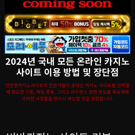
2024년 국내 모든 온라인 카지노
사이트 이용 방법 및 장단점
안전한카지노사이트의 전문가들이 온라인 카지노 사이트를 선택할
때 중요한 기준, 게임 종류, 그리고 라이센스 관한 정보를 제공하며
이러한 사항들을 반드시 확인할 것을 권장합니다.