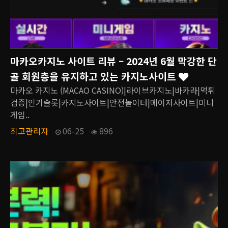
마카오카지노 사이트 리뷰 – 2024년 6월 막강한 단
골 회원층을 유지하고 있는 카지노사이트
마카오 카지노 (MACAO CASINO)|라이브카지노|바카라|먹튀
검증|인기슬롯|카지노사이트|안전놀이터|메이저사이트|미니
게임..
최고관리자
06-25
896