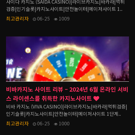
사이다 카지노 (SAIDA CASINO)|라이브카지노|바카라|먹튀
검증|인기슬롯|카지노사이트|안전놀이터|메이저사이트 1..
최고관리자
06-25
1009
비바카지노 사이트 리뷰 – 2024년 6월 온라인 서비
스 라이센스를 취득한 카지노사이트
비바 카지노 (VIVA CASINO)|라이브카지노|바카라|먹튀검증|
인기슬롯|카지노사이트|안전놀이터|메이저사이트 1단계..
최고관리자
06-25
1000