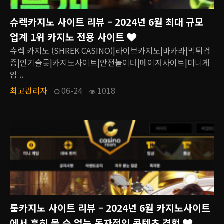
슈렉카지노 사이트 리뷰 – 2024년 6월 최대 규모
업계 1위 카지노 전용 사이트
슈렉 카지노 (SHREK CASINO)|라이브카지노|바카라|먹튀검
증|인기슬롯|카지노사이트|안전놀이터|메이저사이트|미니게
임 ..
최고관리자
06-24
1018
룸카지노 사이트 리뷰 – 2024년 6월 카지노사이트
에서 흔히 볼 수 없는 독자적인 콘텐츠 경험