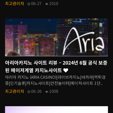
최고관리자
06-27
1010
아리아카지노 사이트 리뷰 – 2024년 6월 공식 보증
된 메이저계열 카지노사이트
아리아 카지노 (ARIA CASINO)|라이브카지노|바카라|먹튀검
증|인기슬롯|카지노사이트|안전놀이터|메이저사이트 1단..
최고관리자
06-26
1008