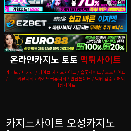
온라인카지노 토토
먹튀사이트
카지노 / 바카라 / 라이브 카지노사이트 / 슬롯사이트 / 토토사이트
/ 토토커뮤니티 / 카지노커뮤니티 / 안전놀이터 / 먹튀 검증 / 해외
베팅사이트
카지노사이트 오성카지노