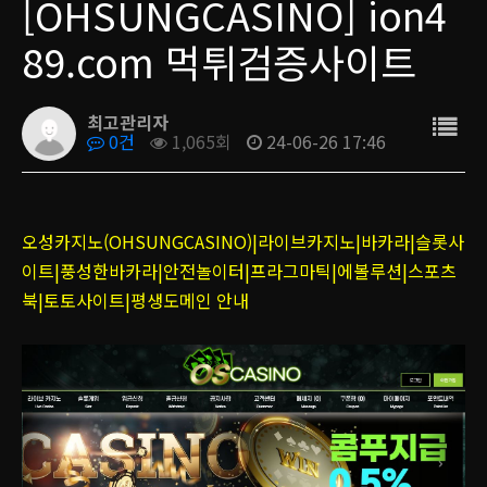
[OHSUNGCASINO] ion4
89.com 먹튀검증사이트
최고관리자
0건
1,065회
24-06-26 17:46
오성카지노(OHSUNGCASINO)|라이브카지노|바카라|슬롯사
이트|풍성한바카라|안전놀이터|프라그마틱|에볼루션|스포츠
북|토토사이트|평생도메인 안내