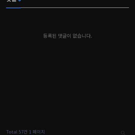
등록된 댓글이 없습니다.
Total 57건
1 페이지