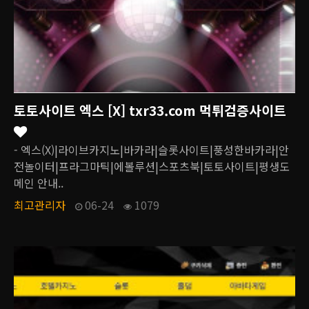
토토사이트 엑스 [X] txr33.com 먹튀검증사이트
- 엑스(X)|라이브카지노|바카라|슬롯사이트|풍성한바카라|안
전놀이터|프라그마틱|에볼루션|스포츠북|토토사이트|평생도
메인 안내..
최고관리자
06-24
1079