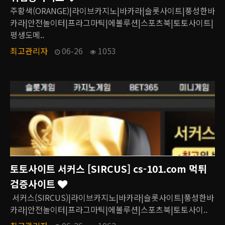
주황색(ORANGE)|라이브카지노|바카라|슬롯사이트|풍성한바
카라|안전놀이터|프라그마틱|에볼루션|스포츠북|토토사이트|
평생도메..
최고관리자
06-26
1053
토토사이트 서커스 [SIRCUS] cs-101.com 먹튀
검증사이트
서커스(SIRCUS)|라이브카지노|바카라|슬롯사이트|풍성한바
카라|안전놀이터|프라그마틱|에볼루션|스포츠북|토토사이..