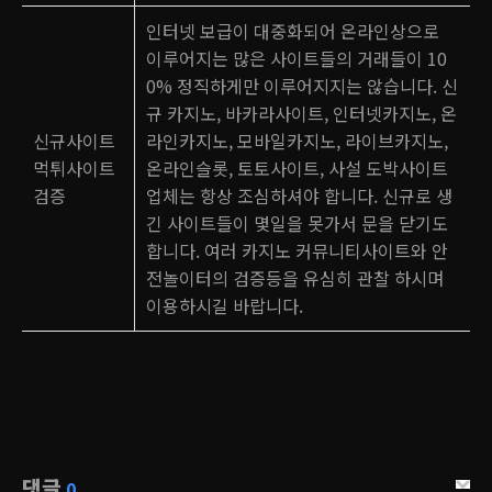
인터넷 보급이 대중화되어 온라인상으로
이루어지는 많은 사이트들의 거래들이 10
0% 정직하게만 이루어지지는 않습니다. 신
규 카지노, 바카라사이트, 인터넷카지노, 온
신규사이트
라인카지노, 모바일카지노, 라이브카지노,
먹튀사이트
온라인슬롯, 토토사이트, 사설 도박사이트
검증
업체는 항상 조심하셔야 합니다. 신규로 생
긴 사이트들이 몇일을 못가서 문을 닫기도
합니다. 여러 카지노 커뮤니티사이트와 안
전놀이터의 검증등을 유심히 관찰 하시며
이용하시길 바랍니다.
댓글
0