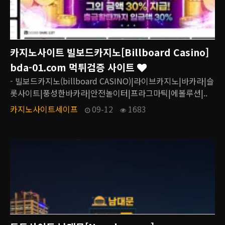
카지노사이트 빌보드카지노[Billboard Casino]
bda-01.com 먹튀검증 사이트
- 빌보드카지노(billboard CASINO)|라이브카지노|바카라|슬
롯사이트|풍성한바카라|안전놀이터|프라그마틱|에볼루션|..
카지노사이트세이프
09-12
1683