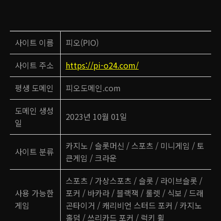
사이트 이름
피오(PIO)
사이트 주소
https://pi-o24.com/
평생 도메인
피오도메인.com
도메인 생성
2023년 10월 01일
일
카지노 / 슬롯머신 / 스포츠 / 미니게임 / 토
사이트 분류
큰게임 / 크라운
스포츠 / 가상스포츠 / 슬롯 / 라이브슬롯 /
사용 가능한
포커 / 바카라 / 블랙잭 / 룰렛 / 식보 / 드래
게임
곤타이거 / 캐리비언 스터드 포커 / 카지노
홀덤 / 쓰리카드 포커 / 럭키 휠