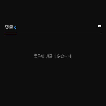
댓글
0
등록된 댓글이 없습니다.