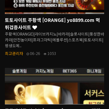
토토사이트 주황색 [ORANGE] yo8899.com 먹
튀검증사이트
주황색(ORANGE)|라이브카지노|바카라|슬롯사이트|풍성한바
카라|안전놀이터|프라그마틱|에볼루션|스포츠북|토토사이트|
평생도메..
최고관리자
06-26
1053