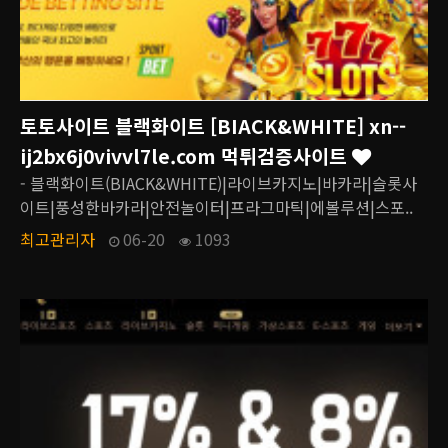
토토사이트 블랙화이트 [BIACK&WHITE] xn--
ij2bx6j0vivvl7le.com 먹튀검증사이트
- 블랙화이트(BIACK&WHITE)|라이브카지노|바카라|슬롯사
이트|풍성한바카라|안전놀이터|프라그마틱|에볼루션|스포..
최고관리자
06-20
1093