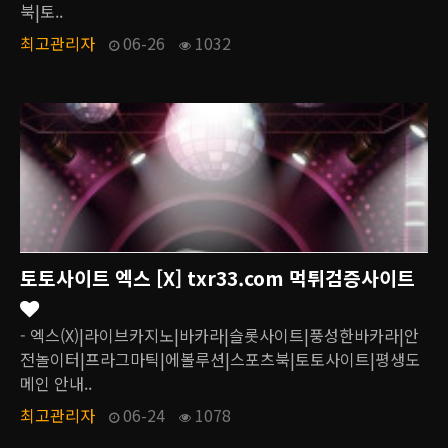
북|토..
최고관리자
06-26
1032
토토사이트 엑스 [X] txr33.com 먹튀검증사이트
- 엑스(X)|라이브카지노|바카라|슬롯사이트|풍성한바카라|안
전놀이터|프라그마틱|에볼루션|스포츠북|토토사이트|평생도
메인 안내..
최고관리자
06-24
1078