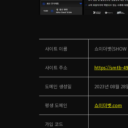
사이트 이름
쇼미더벳(SHOW M
사이트 주소
https://smtb-4
도메인 생성일
2023년 08월 28
평생 도메인
쇼미더벳.com
가입 코드