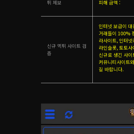
튀 제보
피해 금액 :
인터넷 보급이 
거래들이 100%
라사이트, 인터넷
신규 먹튀 사이트 검
라인슬롯, 토토사
증
신규로 생긴 사이
커뮤니티사이트와
길 바랍니다.