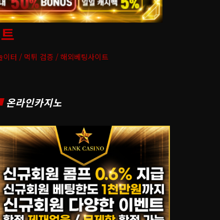
이트
놀이터 / 먹튀 검증 / 해외베팅사이트
온라인카지노