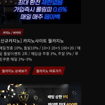
카지노 / 바카라
[신규카지노] 카지노사이트 월카지노
매일첫충 10%, 돌발10% / 10+3 20+5 100+20 / 매
일 돌발이벤트 2회 / 재입금 주중 3%, 주말 5% / 루
징쿠폰 매일 3%~5%
월카지노 상세보기
월카지노 바로가기