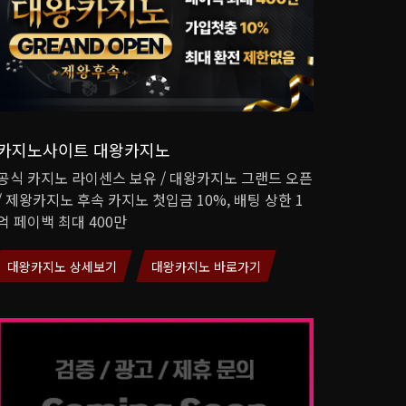
카지노사이트 대왕카지노
공식 카지노 라이센스 보유 / 대왕카지노 그랜드 오픈
/ 제왕카지노 후속 카지노 첫입금 10%, 배팅 상한 1
억 페이백 최대 400만
대왕카지노 상세보기
대왕카지노 바로가기