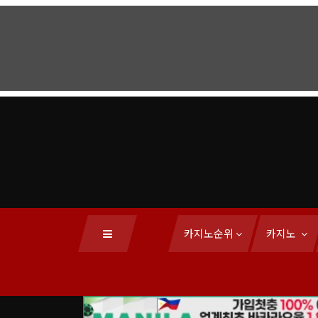
카지노순위
카지노