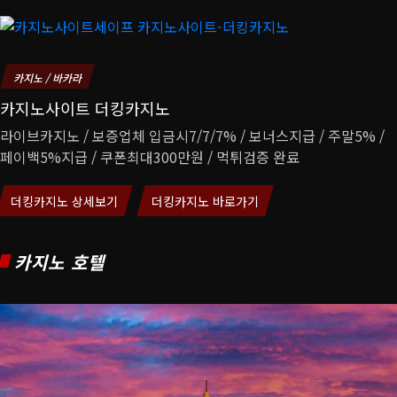
카지노 / 바카라
카지노사이트 더킹카지노
라이브카지노 / 보증업체 입금시7/7/7% / 보너스지급 / 주말5% /
페이백5%지급 / 쿠폰최대300만원 / 먹튀검증 완료
더킹카지노 상세보기
더킹카지노 바로가기
카지노 호텔