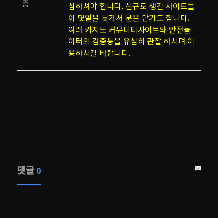
증
심하셔야 합니다. 신규로 생긴 사이트들
이 몇일을 못가서 문을 닫기도 합니다.
여러 카지노 커뮤니티사이트와 안전놀
이터의 검증등을 유심히 관찰 하시며 이
용하시길 바랍니다.
댓글
0