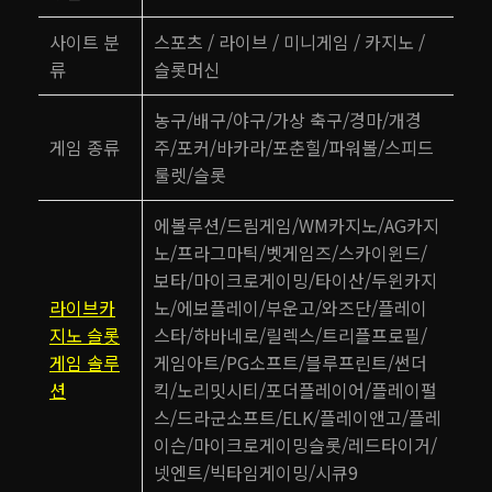
사이트 분
스포츠 / 라이브 / 미니게임 / 카지노 /
류
슬롯머신
농구/배구/야구/가상 축구/경마/개경
게임 종류
주/포커/바카라/포춘힐/파워볼/스피드
룰렛/슬롯
에볼루션/드림게임/WM카지노/AG카지
노/프라그마틱/벳게임즈/스카이윈드/
보타/마이크로게이밍/타이산/두윈카지
라이브카
노/에보플레이/부운고/와즈단/플레이
지노 슬롯
스타/하바네로/릴렉스/트리플프로필/
게임 솔루
게임아트/PG소프트/블루프린트/썬더
션
킥/노리밋시티/포더플레이어/플레이펄
스/드라군소프트/ELK/플레이앤고/플레
이슨/마이크로게이밍슬롯/레드타이거/
넷엔트/빅타임게이밍/시큐9