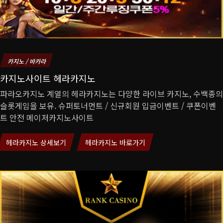
카지노 / 바카라
카지노사이트 헤라카지노
파라오카지노 계열의 헤라카지노는 다양한 라이브 카지노, 수백종의
슬롯게임을 보유. 슈퍼토너먼트 / 신규회원 입금이벤트 / 쿠폰이벤
트 안전 메이저카지노사이트
헤라카지노 상세보기
헤라카지노 바로가기