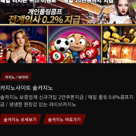
카지노 / 바카라
카지노사이트 솔카지노
솔카지노 보증업체 신규가입 2만쿠폰지급 / 매일 롤링 0.6%콤프지
급 / 생생한 현장감 있는 라이브카지노
솔카지노 상세보기
솔카지노 바로가기