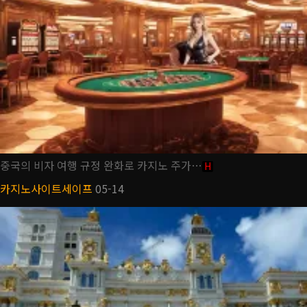
중국의 비자 여행 규정 완화로 카지노 주가…
H
카지노사이트세이프
05-14