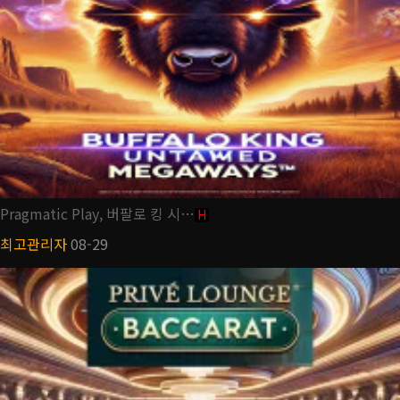
Pragmatic Play, 버팔로 킹 시…
H
최고관리자
08-29