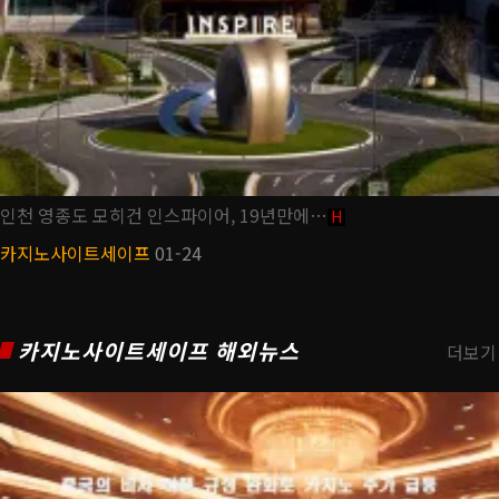
인천 영종도 모히건 인스파이어, 19년만에…
H
카지노사이트세이프
01-24
카지노사이트세이프 해외뉴스
더보기