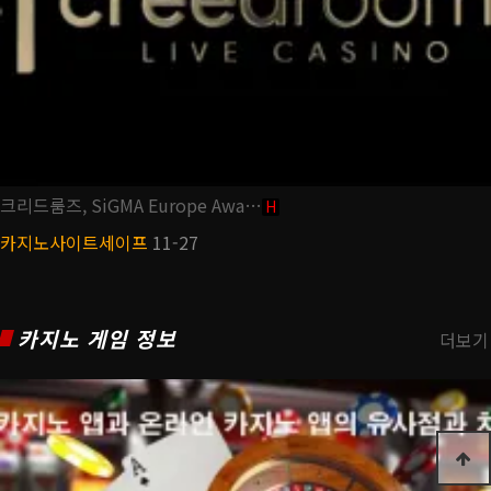
크리드룸즈, SiGMA Europe Awa…
H
카지노사이트세이프
11-27
카지노 게임 정보
더보기