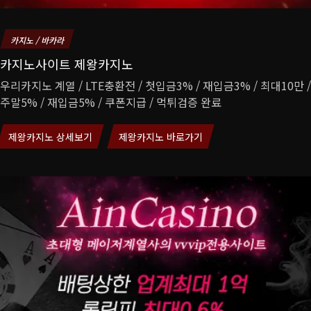
카지노 / 바카라
카지노사이트 제왕카지노
우리카지노 계열 / LTE충환전 / 첫입금3% / 재입금3% / 최대10만 /
주말5% / 재입금5% / 쿠폰지급 / 먹튀검증 완료
제왕카지노 상세보기
제왕카지노 바로가기