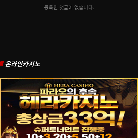
등록된 댓글이 없습니다.
온라인카지노