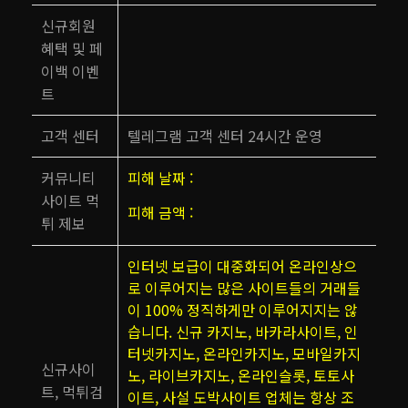
신규회원
혜택 및 페
이백 이벤
트
고객 센터
텔레그램 고객 센터 24시간 운영
커뮤니티
피해 날짜 :
사이트 먹
피해 금액 :
튀 제보
인터넷 보급이 대중화되어 온라인상으
로 이루어지는 많은 사이트들의 거래들
이 100% 정직하게만 이루어지지는 않
습니다. 신규 카지노, 바카라사이트, 인
터넷카지노, 온라인카지노, 모바일카지
신규사이
노, 라이브카지노, 온라인슬롯, 토토사
트, 먹튀검
이트, 사설 도박사이트 업체는 항상 조