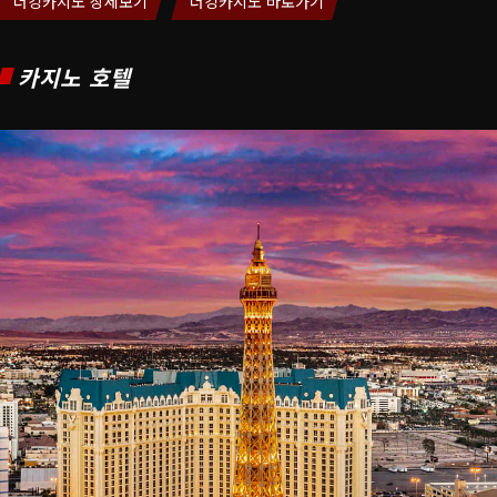
더킹카지노 상세보기
더킹카지노 바로가기
카지노 호텔