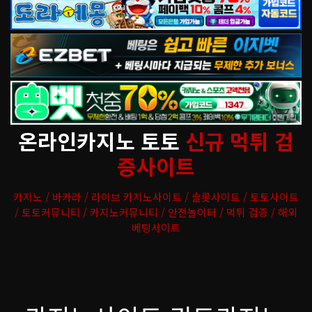
온라인카지노 토토
신규 먹튀 검
증사이트
카지노 / 바카라 / 라이브 카지노사이트 / 슬롯사이트 / 토토사이트
/ 토토커뮤니티 / 카지노커뮤니티 / 안전놀이터 / 먹튀 검증 / 해외
베팅사이트