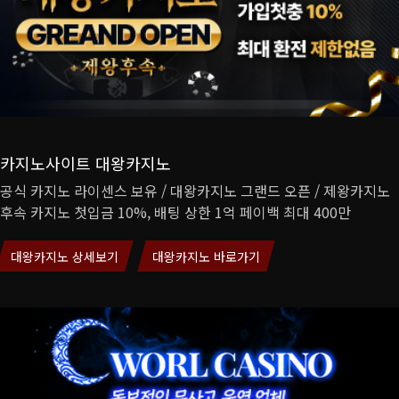
카지노사이트 대왕카지노
공식 카지노 라이센스 보유 / 대왕카지노 그랜드 오픈 / 제왕카지노
후속 카지노 첫입금 10%, 배팅 상한 1억 페이백 최대 400만
대왕카지노 상세보기
대왕카지노 바로가기