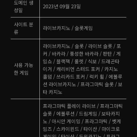
도메인 생
2023년 09월 23일
성일
사이트 분
라이브카지노 / 슬롯게임
류
라이브카지노 / 슬롯 / 라이브 슬롯 / 포
커 / 바카라 / 풍성한 바카라 / 판탄 / 게
임쇼 / 블랙잭 / 룰렛 / 식보 / 드래곤타
사용 가능
이거 / 캐리비언 스터드 포커 / 카지노
한 게임
홀덤 / 쓰리카드 포커 / 럭키 휠 / 에볼루
션 라이브카지노 / 프라그마틱 슬롯 / 보
타 카지노
프라그마틱 플레이 라이브 / 프라그마틱
슬롯 / 에볼루션 / 드림게임 / 보타카지
노 / 아시안 게이밍 / 프라그마틱 / 벳게
임즈 / 스카이윈드 / 타이산 / 마이크로
게이밍 / 타이산 / 두윈카지노 / 프라그