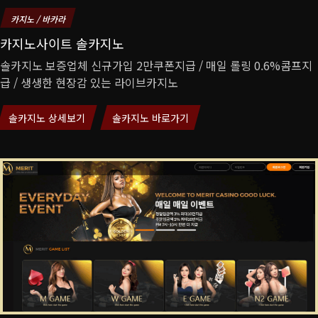
카지노 / 바카라
카지노사이트 솔카지노
솔카지노 보증업체 신규가입 2만쿠폰지급 / 매일 롤링 0.6%콤프지
급 / 생생한 현장감 있는 라이브카지노
솔카지노 상세보기
솔카지노 바로가기