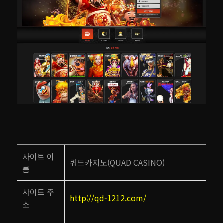
사이트 이
쿼드카지노(QUAD CASINO)
름
사이트 주
http://qd-1212.com/
소