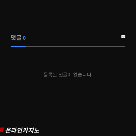
댓글
0
등록된 댓글이 없습니다.
온라인카지노