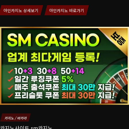
아인카지노 상세보기
아인카지노 바로가기
카지노 / 바카라
카지노사이트 sm카지노