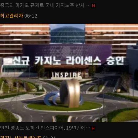
중국의 마카오 규제로 국내 카지노주 반사 …
H
최고관리자
06-12
인천 영종도 모히건 인스파이어, 19년만에…
H