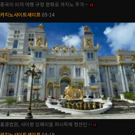
중국의 비자 여행 규정 완화로 카지노 주가…
H
카지노사이트세이프
05-14
홍콩법원, 사이판 임페리얼 퍼시픽에 청산인…
H
카지노사이트세이프
04-19