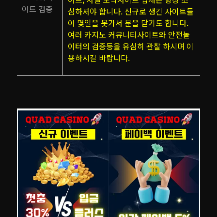
이트 검증
심하셔야 합니다. 신규로 생긴 사이트들
이 몇일을 못가서 문을 닫기도 합니다.
여러 카지노 커뮤니티사이트와 안전놀
이터의 검증등을 유심히 관찰 하시며 이
용하시길 바랍니다.