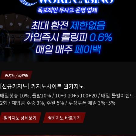
카지노 / 바카라
[신규카지노] 카지노사이트 월카지노
매일첫충 10%, 돌발10% / 10+3 20+5 100+20 / 매일 돌발이벤트
2회 / 재입금 주중 3%, 주말 5% / 루징쿠폰 매일 3%~5%
월카지노 상세보기
월카지노 바로가기