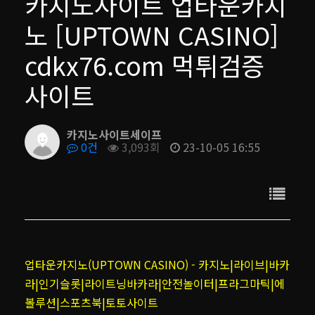
카지노사이트 업타운카지
노 [UPTOWN CASINO]
cdkx76.com 먹튀검증
사이트
카지노사이트세이프
0건
3,093회
23-10-05 16:55
업타운카지노(UPTOWN CASINO) - 카지노|라이브|바카
라|인기슬롯|라이트닝바카라|안전놀이터|프라그마틱|에
볼루션|스포츠북|토토사이트