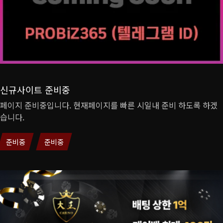
신규사이트 준비중
페이지 준비중입니다. 현재페이지를 빠른 시일내 준비 하도록 하겠
습니다.
준비중
준비중