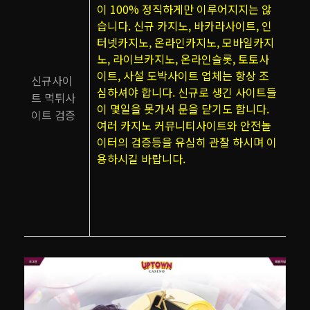
이 100% 정직하게만 이루어지지는 않
습니다. 신규 카지노, 바카라사이트, 인
터넷카지노, 온라인카지노, 모바일카지
노, 라이브카지노, 온라인슬롯, 토토사
이트, 사설 도박사이트 업체는 항상 조
신규사이
심하셔야 합니다. 신규로 생긴 사이트들
트 먹튀사
이 몇일을 못가서 문을 닫기도 합니다.
이트 검증
여러 카지노 커뮤니티사이트와 안전놀
이터의 검증등을 유심히 관찰 하시며 이
용하시길 바랍니다.