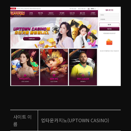
사이트 이
업타운카지노(UPTOWN CASINO)
름