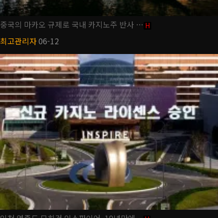
중국의 마카오 규제로 국내 카지노주 반사 …
H
최고관리자
06-12