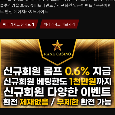
슬롯게임을 보유. 슈퍼토너먼트 / 신규회원 입금이벤트 / 쿠폰이벤
트 안전 메이저카지노사이트
헤라카지노 상세보기
헤라카지노 바로가기