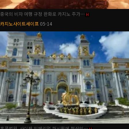
중국의 비자 여행 규정 완화로 카지노 주가…
H
카지노사이트세이프
05-14
홍콩법원, 사이판 임페리얼 퍼시픽에 청산인…