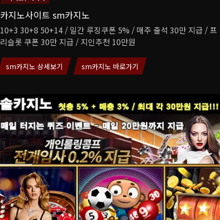
카지노사이트 sm카지노
10+3 30+8 50+14 / 일간 루징쿠폰 5% / 매주 출석 30만 지급 / 프
리슬롯 쿠폰 30만 지급 / 지인추천 10만원
sm카지노 상세보기
sm카지노 바로가기