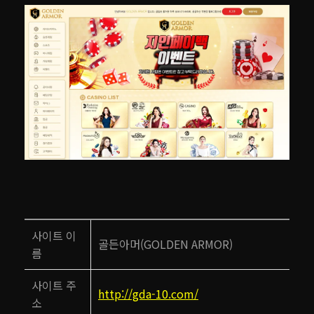
사이트 이
골든아머(GOLDEN ARMOR)
름
사이트 주
http://gda-10.com/
소