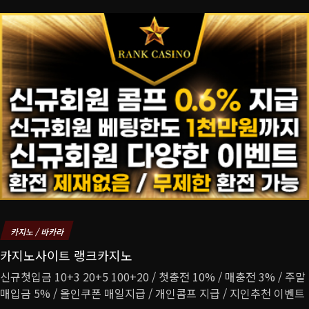
카지노 / 바카라
카지노사이트 랭크카지노
신규첫입금 10+3 20+5 100+20 / 첫충전 10% / 매충전 3% / 주말
매입금 5% / 올인쿠폰 매일지급 / 개인콤프 지급 / 지인추천 이벤트