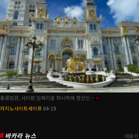
홍콩법원, 사이판 임페리얼 퍼시픽에 청산인…
H
카지노사이트세이프
04-19
바카라 뉴스
더보기