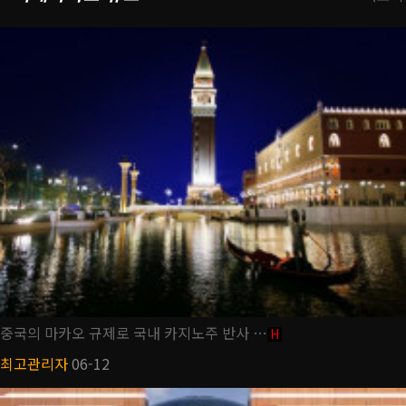
중국의 마카오 규제로 국내 카지노주 반사 …
H
최고관리자
06-12