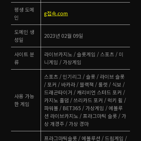
평생 도메
g접속.com
인
도메인 생
2023년 02월 09일
성일
사이트 분
라이브카지노 / 슬롯게임 / 스포츠 / 미
류
니게임 / 가상게임
스포츠 / 인기리그 / 슬롯 / 라이브 슬롯
/ 포커 / 바카라 / 블랙잭 / 룰렛 / 식보 /
드래곤타이거 / 캐리비언 스터드 포커 /
사용 가능
카지노 홀덤 / 쓰리카드 포커 / 럭키 휠 /
한 게임
파워볼 / BET365 / 가상게임 / 에볼루
션 라이브카지노 / 프라그마틱 슬롯 / 가
상 개경주 / 가상 경마
프라그마틱슬롯 / 에볼루션 / 드림게임 /