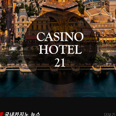
국내카지노 뉴스
더보기