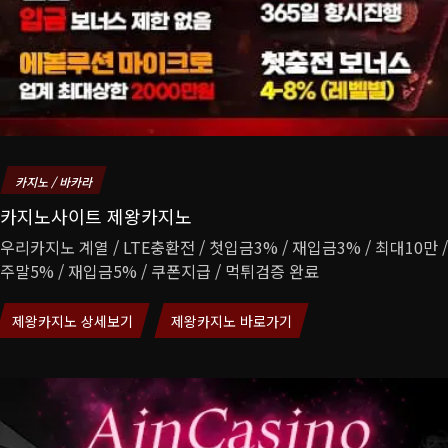
카지노 / 바카라
카지노사이트 제왕카지노
우리카지노 계열 / LTE충환전 / 첫입금3% / 재입금3% / 최대10만 /
주말5% / 재입금5% / 쿠폰지급 / 먹튀검증 완료
제왕카지노 상세보기
제왕카지노 바로가기