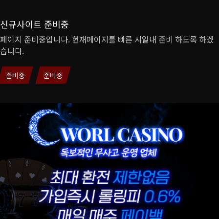
신규사이트 준비중
페이지 준비중입니다. 현재페이지를 빠른 시일내 준비 하도록 하겠
습니다.
준비중
준비중