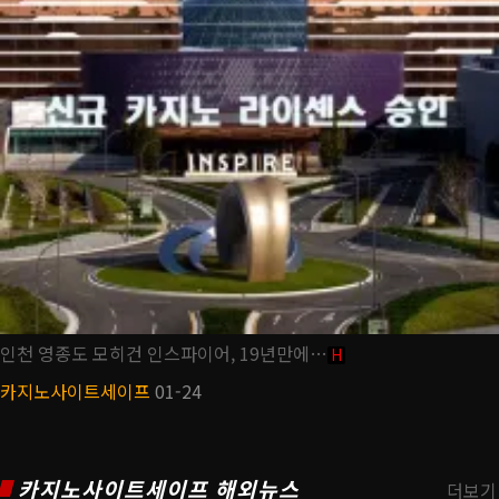
인천 영종도 모히건 인스파이어, 19년만에…
H
카지노사이트세이프
01-24
카지노사이트세이프 해외뉴스
더보기