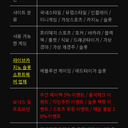
사이트 분
국내스타일 / 유럽스타일 / 인플레이 /
류
미니게임 / 가상스포츠 / 카지노 / 슬롯
프리매치 스포츠 / 포커 / 바카라 / 블랙
사용 가능
잭 / 룰렛 / 식보 / 드래곤타이거 / 가상
한 게임
경마 / 가상 개경주 / 슬롯
라이브카
지노 슬롯
에볼루션 게이밍 / 레드타이거 슬롯
소프트웨
어 업체
주간 페이백 5% 이벤트 / 출석체크 이
보너스 및
벤트 / 지인추천 이벤트 / 슬롯 잭팟 이
프로모션
벤트 / 스포츠 루징 이벤트 / 매일 돌발 2
0% 이벤트