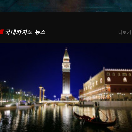
국내카지노 뉴스
더보기