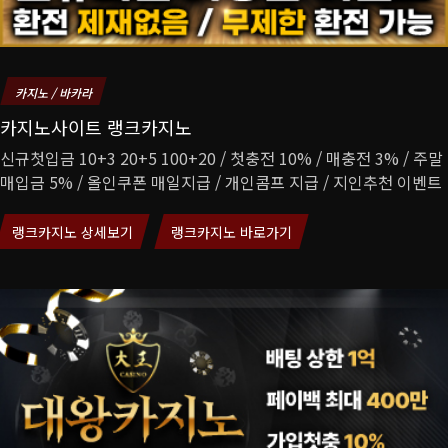
카지노 / 바카라
카지노사이트 랭크카지노
신규첫입금 10+3 20+5 100+20 / 첫충전 10% / 매충전 3% / 주말
매입금 5% / 올인쿠폰 매일지급 / 개인콤프 지급 / 지인추천 이벤트
랭크카지노 상세보기
랭크카지노 바로가기