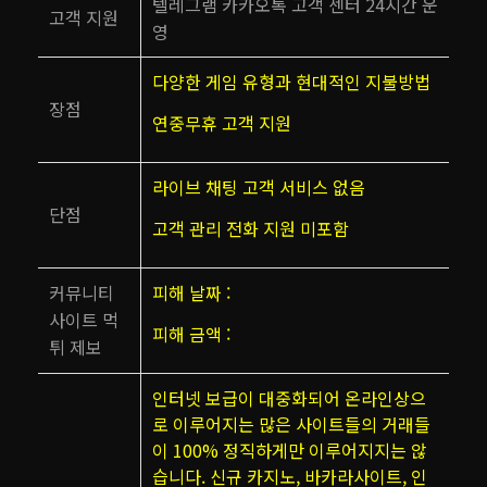
텔레그램 카카오톡 고객 센터 24시간 운
고객 지원
영
다양한 게임 유형과 현대적인 지불방법
장점
연중무휴 고객 지원
라이브 채팅 고객 서비스 없음
단점
고객 관리 전화 지원 미포함
커뮤니티
피해 날짜 :
사이트 먹
피해 금액 :
튀 제보
인터넷 보급이 대중화되어 온라인상으
로 이루어지는 많은 사이트들의 거래들
이 100% 정직하게만 이루어지지는 않
습니다. 신규 카지노, 바카라사이트, 인