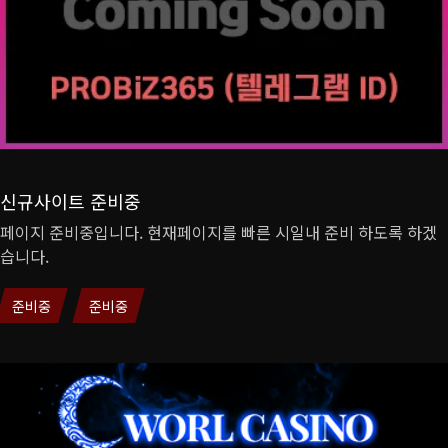
신규사이트 준비중
페이지 준비중입니다. 현재페이지를 빠른 시일내 준비 하도록 하겠
습니다.
준비중
준비중