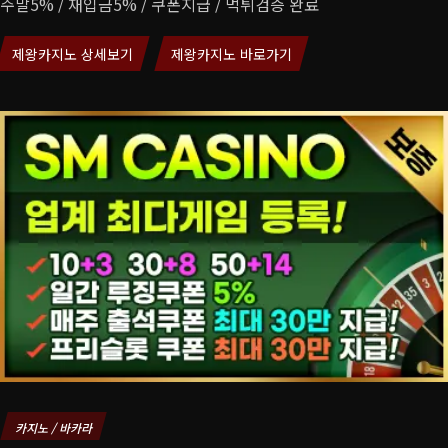
주말5% / 재입금5% / 쿠폰지급 / 먹튀검증 완료
제왕카지노 상세보기
제왕카지노 바로가기
카지노 / 바카라