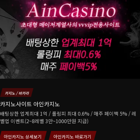
카지노 / 바카라
카지노사이트 아인카지노
배팅상한 업계최대 1억 / 롤링피 최대 0.6% / 매주 페이백 5% / 레
벨업 이벤트(2~8레벨 3만~1000만원 지급)
아인카지노 상세보기
아인카지노 바로가기