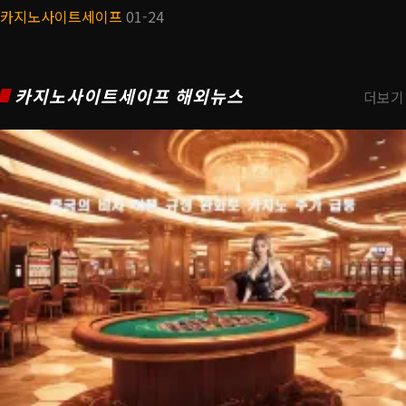
카지노사이트세이프
01-24
카지노사이트세이프 해외뉴스
더보기